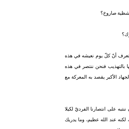
 شظية صاروخ؟
رك؟
عرف أنّ كلّ يوم نعيشه في هذه
ها بالتهذيب فنحن ننتصر في هذه
جهاد الأكبر يقصد به المعركة مع
 ننتبه على انتصارنا الفرديّ لكيلا
 لكنه عند الله عظيم، وما يدريك