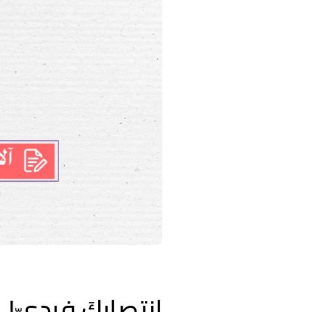
انتصاركَ فرديّ!