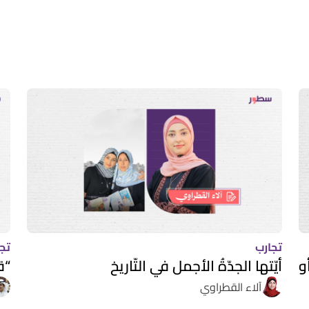
تجارب
تج
و
أيّتها الجدّةُ الأجمل في التّاريخ
“ق
آلاء القطراوي