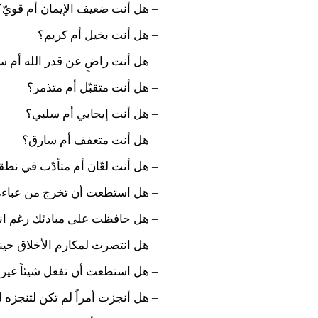
– هل أنت ضعيف الإيمان أم قويّ؟
– هل أنت بخيل أم كريم؟
– هل أنت راضٍ عن قدر الله أم 
– هل أنت متقبّل أم متذمر؟
– هل أنت إيجابي أم سلبي؟
– هل أنت متعفف أم سارق؟
– هل أنت لعّان أم متأدّب في نط
– هل استطعت أن تخرج من عباءة ه
– هل حافظت على مبادئك رغم انهي
– هل انتصرت لمكارم الأخلاق حينم
– هل استطعت أن تفعل شيئاً غير
– هل أنجزت أمراً لم تكن لتنجزه ل