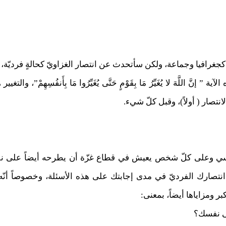
جغرافيا وجماعة، ولكن سأتحدث عن انتصار الغزاويّ كحالةٍ فرديّة،
 إنَّ اللَّهَ لا يُغَيِّرُ مَا بِقَوْمٍ حَتَّى يُغَيِّرُوا مَا بِأَنفُسِهِمْ”، 
انتصار ( أولاً)، وقبل كلّ شيء.
وعلى كلّ شخص يعيش في قطاع غزّة أن يطرحه أيضاً على نف
نتصارك الفرديّ في مدى إجابتك على هذه الأسئلة، وخصوصاً أن
 ومزاياها أيضاً، بمعنى:
لى نفسك؟