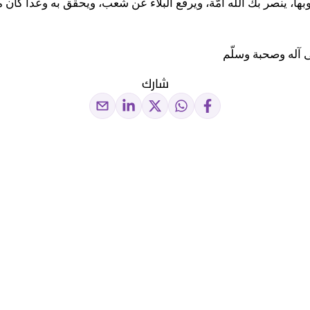
ا، ينصر بك الله أمّة، ويرفع البلاء عن شعب، ويحقّق به وعداً كان م
ى آله وصحبة وسلّم
شارك