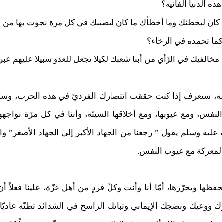
 الدنيا الفانية؟
 كان ليخطئك وما أخطأك ما كان ليصيبك في كل مرة نجوت بها من
ما تحمده في الرخاء؟
الفيك في الرّأي من أبنا شعبك لكيلا تجعل للعدو سبيلا عليهم عب
لة، ستعرف إذا كنت حققت انتصارك الفرديّ في هذه الحرب، وست
النفس، ومع عيوبها، ومع أخلاقها السيئة، وأننا في كل مرّة نواجه
عليه وسلم يقول ” رجعنا من الجهاد الأكبر إلى الجهاد الأصغر” وال
 المعركة مع عيوب النفس.
فظها ويحرّرها، أمّا أنا وأنت وكلّ فردٍ من أهل غزّة، علينا فعلاً أن
ك ووعيك ونضجك الإيماني وثباتك الراسخ في الشدائد تظنّه عاديّا،