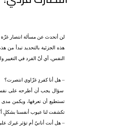
لن أتحدث عن مسألة انتصار غزّة ك
هذه الجزئية بالتحديد تبدأ من هذه الآية ”
النفس، أي أنّ الفرد في التغيير وال
– هل أنا كفردٍ غزّاوي انتصرت؟
سؤال يجب أن أطرحه على نفسي 
تستطيع أن تعرفها، ويكمن مدى ا
تكشفت لنا عيوب أنفسنا بشكلٍ أكبر
– هل أنت أنانيّ أم تؤثر غيرك ع