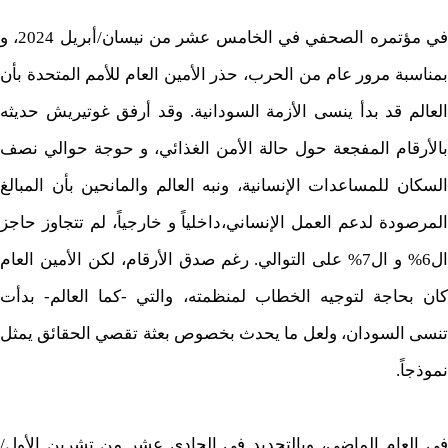
في مؤتمره الصحفي في الخامس عشر من نيسان/أبريل 2024، و
بمناسبة مرور عام من الحرب، حذر الأمين العام للأمم المتحدة بأن
العالم قد بدأ ينسى الأزمة السودانية. وقد أرفق غوتيريش حديثه
بالأرقام المفجعة حول حالة الأمن الغذائي، و حوجة حوالي نصف
السكان للمساعدات الإنسانية، ونبه العالم والمانحين بأن المبالغ
المرصودة لدعم العمل الإنساني،داخلياً و خارجياً، لم تتجاوز حاجز
ال6% و ال7% على التوالي. رغم صدق الأرقام، لكن الأمين العام
كان بحاجة لتوجيه الخطاب لمنظمته، والتي -كما العالم- بدأت
تنسى السودان، ولعل ما يحدث بخصوص بعثة تقصي الحقائق يمثل
نموذجاً.
في العام الماضي، وبالتحديد في الحادي عشر من تشرين الأول/