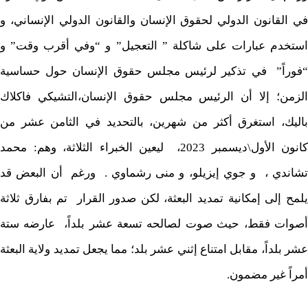
في القانون الدولي لحقوق الإنسان والقانون الدولي الإنساني، و
استخدم عبارات على شاكلة ” التعجيل” و “وفي أقرب وقت” و
“فوراً” في تذكير لرئيس مجلس حقوق الإنسان حول حساسية
الزمن؛ إلا أن الرئيس مجلس حقوق الإنسان،التشيكي فاكلاك
باليك، استغرق أكثر من شهرين، بالتحديد في الثامن عشر من
كانون الأول\ديسمبر 2023، ليعين الخبراء الثلاثة، وهم: محمد
تشاندي ، و جوي إيزيلو، و منى رشماوي . ورغم أن البعض قد
يلمح إلى إمكانية تمديد البعثة، لكن صدور القرار تم بفارق ثلاثة
أصوات فقط، حيث صوت لصالحه تسعة عشر بلداً، عارضه ستة
عشر بلداً، مقابل امتناع إثني عشر بلد؛ مما يجعل تمديد ولاية البعثة
أمراً غير مضمون.