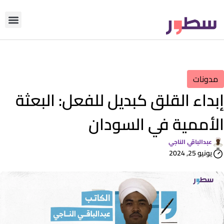
دوّن معنا
من نحن؟
رأي التحري
مدونات
إبداء القلق كبديل للفعل: البعثة
الأممية في السودان
عبدالباقي الناجي
يونيو 25, 2024