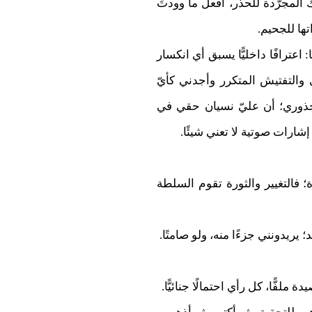
جتك المجرّدة للحذر، افعل ما وودتَ
تها للجحيم.
ترافًا داخليًّا يسبق أي انكسار
والتفتيش المتكرر وأجدني كأيّ
 جذوري؛ أن عليّ نسيان حقي في
إشارات صوتية لا تعني شيئًا.
؛ فالتغيير والثورة تقوم السلطة
 يريدونني جزءًا منه، ولو صامتًا.
لفًّا، كل رأي احتمالًا جنائيًّا.