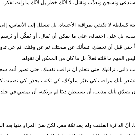
دعى وتسجن وتعذّب وتقتل، لا لأنّك خطر بل لأنّك ما زلت تفكّر.
كسلطة لا تكتفي بمراقبة الأجساد، بل تتسلل إلى الأنفاس، إلى ال
، بل على احتماله، على ما يمكن أن يُقال، أو يُفكَّر، أو يُرس
 حتى قبل أن تخطئ، تسألك عن صحتك، ثم عن وقتك، ثم عن تدوينت
 ليس المهم ما قلته فعلاً، بل ما كان من الممكن أن تقوله.
 ذاتي، تراقبك حتى تتعلم أن تراقب نفسك، حتى تصير أنت سجانك
تشعر بأنك مراقب كي تغيّر سلوكك، كي تكتب بحذر، كي تصمت كي “ل
 تصدّق بأنك مذنب، أن تستبطن ذنبًا لم ترتكبه، أن تمضي في جلد 
 أنّ الدائرة انغلقت ولم يعد ثمّة مفر، لكنّ نفيَ المرادِ منها بعد ال