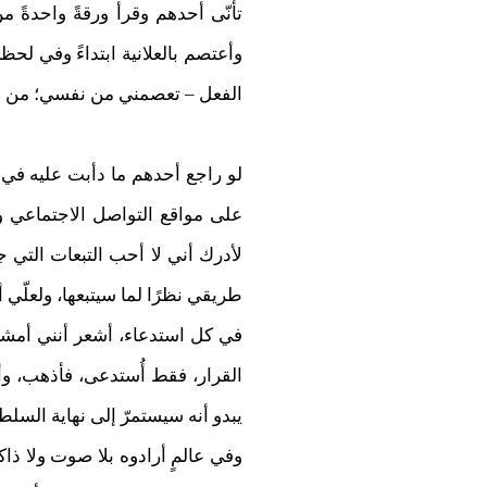
تأنّى أحدهم وقرأ ورقةً واحدةً
وأعتصم بالعلانية ابتداءً وفي لح
الفعل – تعصمني من نفسي؛ من الزلل
لو راجع أحدهم ما دأبت عليه في 
على مواقع التواصل الاجتماعي وو
لأدرك أني لا أحب التبعات التي جرّ
طريقي نظرًا لما سيتبعها، ولعلّي
في كل استدعاء، أشعر أنني أمشي 
القرار، فقط أُستدعى، فأذهب، وأ
يبدو أنه سيستمرّ إلى نهاية السلط
وفي عالمٍ أرادوه بلا صوت ولا ذ