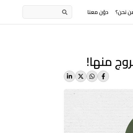
ن نحن؟
دوّن معنا
وج منها!