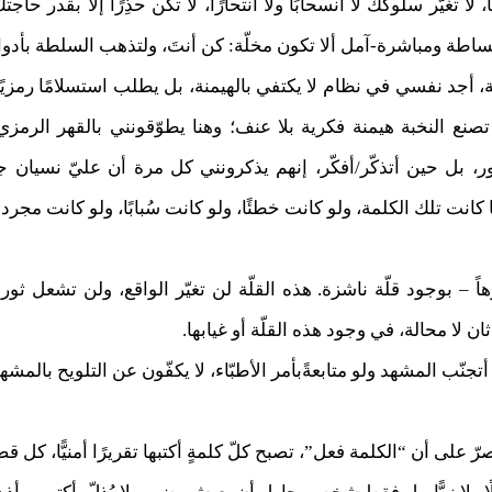
لا تغيّر سلوكك لا انسحابًا ولا انتحارًا، لا تكن حذِرًا إلا بقدر حا
ببساطة ومباشرة-آمل ألا تكون مخلّة: كن أنتَ، ولتذهب السلطة بأدوا
جد نفسي في نظام لا يكتفي بالهيمنة، بل يطلب استسلامًا رمزيًا: اع
ع النخبة هيمنة فكرية بلا عنف؛ وهنا يطوّقونني بالقهر الرمزي 
ر، بل حين أتذكّر/أفكّر، إنهم يذكرونني كل مرة أن عليّ نسيان
 كانت تلك الكلمة، ولو كانت خطئًا، ولو كانت سُبابًا، ولو كانت مجرد 
 – بوجود قلّة ناشزة. هذه القلّة لن تغيّر الواقع، ولن تشعل ثورة
 لا محالة، في وجود هذه القلّة أو غيابها.
نّب المشهد ولو متابعةًبأمر الأطبّاء، لا يكفّون عن التلويح بالمشهد؛
 أن “الكلمة فعل”، تصبح كلّ كلمةٍ أكتبها تقريرًا أمنيًّا، كل قصيدة م