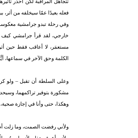
تتجاهل المراقبة لكن احذر تأثيرها، 
فعله بعيدًا عمّا سيخلفه من أثر، 
وفي رحلة تبدو جرامشية معكوسة، أ
خارجي، لقد قرأ جرامشي كيف تصن
مستعمَر، لا أعاقب فقط حين أثو
الكلمة وحق الآخر في سماعها، أيًّا
وعلى السلطة أن تقبل – ولو كرهاً
مشكورة بتوفير تراكمهما، وسيحدثان
وهكذا، حتى وأنا في إجازة صحية، أتج
ولأني رفضت الصمت، وما زلت أصرّ على