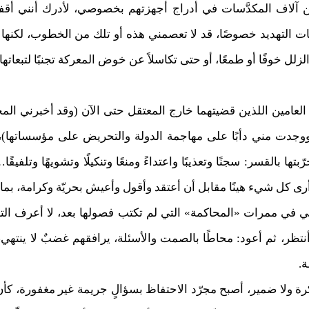
 من آلاف المكدَّسات في أدراج أجهزتهم بخصوصي، لأدرك أنني أقف
ظات التهديد خصوصًا، قد لا تعصمني هذه أو تلك من الخطوب، لكنها
 خوفًا أو طمعًا، أو حتى تكاسلاً عن خوض المعركة تجنبًا لتبعاتها.
العامين اللذين قضيتهما خارج المعتقل حتى الآن (وقد أخبرني ال
جدت مني دأبًا على مهاجمة الدولة والتحريض على مؤسساتها)، ولو 
بتها بالقسر: سجنًا وتعذيبًا واعتداءً ومنعًا وتنكيلًا وتشويهًا وتلفي
 أرى كل شيء هينًا مقابل أن أعتقد وأقول وأعيش بحريّة وكرامة، بم
في ممرات «المحاكمة» التي لم تكتب فصولها بعد، لا أعرف التهم
نتظر، ثم أعود: محاطًا بالصمت والأسئلة، يرافقهم غضبٌ لا ينتهي
ة.
اكرة ولا ضمير، أصبح مجرّد الاحتفاظ بسؤالٍ جريمة غير مغفورة، ك