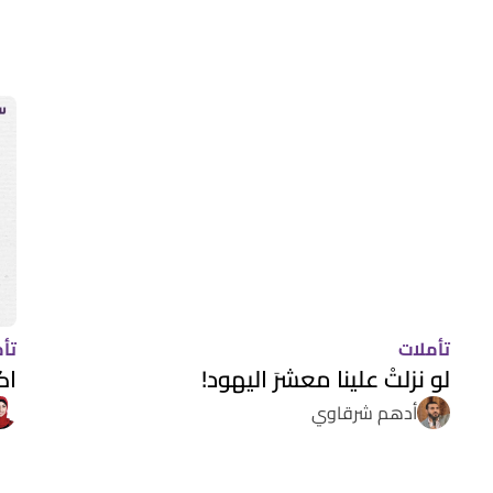
تأملات
تأ
لو نزلتْ علينا معشرَ اليهود!
اك
أدهم شرقاوي