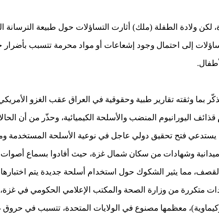
كن ولادة الطفلة (ملك) أثارت التساؤلات حول طبيعة الترسانة ال
اؤلات إلى احتمال وجود إشعاعات أو مواد محرمة تتسبب بأضرار خف
أطفال.
قذائف اليورانيوم المنضب والأسلحة الكيميائية، وحذّر من أن الحا
ما يستدعي فتح تحقيق دولي عاجل في نوعية الأسلحة المستخدمة ومك
دانية وشهادات من سكان شمال غزة، حيث أفادوا بسماع أصوات (ان
القصف، مما يثير الشكوك حول استخدام أسلحة جديدة يتم اختبارها
ات متكررة من وزارة الصحة والمكتب الإعلامي الحكومي في غزة، ا
وكيماوية)، معظمها مصنوع في الولايات المتحدة، تتسبب في حروق غ