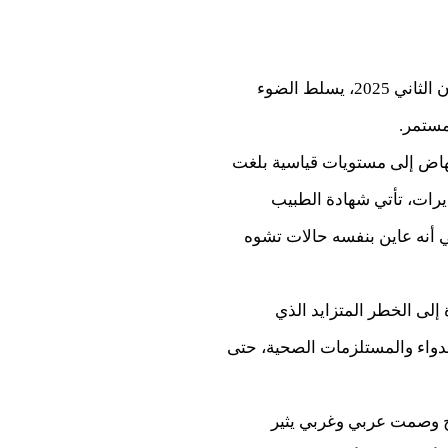
مع استمرار المشاهد المأساوية في غزة، نشرت منظمة “هيومن رايتس ووتش” تقريرًا في يناير/كانون الثاني 2025، يسلط الضوء
مستمر.
إجهاض إلى مستويات قياسية بلغت
لى جانب هذه التحذيرات، تأتي شهادة الطبيب
ي أنه عاين بنفسه حالات تشوه
لى الخطر المتزايد الذي
دواء والمستلزمات الصحية، حتى
يح وصمت عربي وغربي يثير