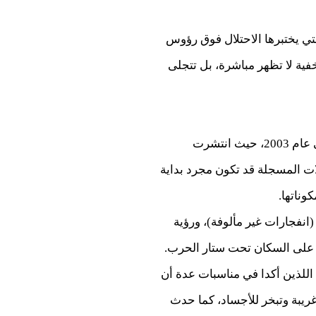
تي يختبرها الاحتلال فوق رؤوس
ية لا تظهر مباشرة، بل تتجلى
أكد البرش أن ما يحدث في غزة يذكّر بما وثقته تقارير طبية وحقوقية في العراق عقب الغزو الأمريكي عام 2003، حيث انتشرت
لات المسجلة قد تكون مجرد بداية
وناتها.
فجارات غير مألوفة)، ورؤية
 على السكان تحت ستار الحرب.
للذين أكدا في مناسبات عدة أن
ريبة وتبخر للأجساد، كما حدث