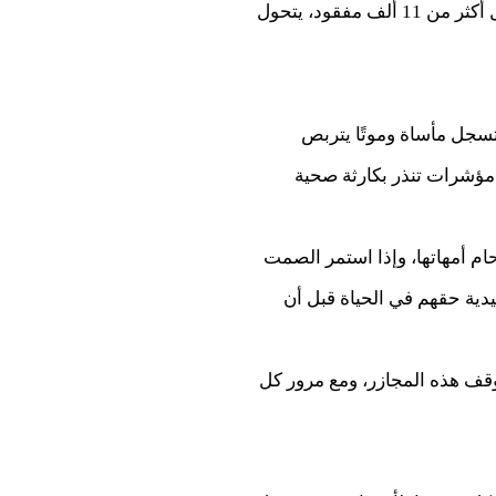
الريبة. ومع تجاوز عدد الشهداء والجرحى 170 ألفًا، غالبيتهم من الأطفال والنساء، بالإضافة إلى تسجيل أكثر من 11 ألف مفقود، يتحول
تسجل مأساة وموتًا يتربص
 مؤشرات تنذر بكارثة صحية
م أمهاتها، وإذا استمر الصمت
يدية حقهم في الحياة قبل أن
وقف هذه المجازر، ومع مرور كل