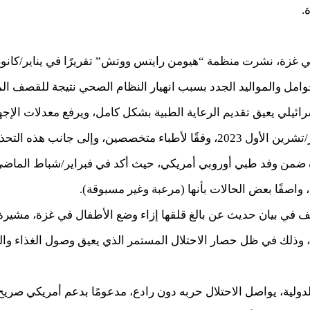
.
وامل والمواليد الجدد بسبب انهيار النظام الصحي نتيجة للقصف ال
سرائيلي يعيق تقديم الرعاية الطبية بشكل كامل، ويرفع معدلات ال
300% منذ بداية الحرب في أكتوبر/تشرين الأول 2023، وفقًا لأطباء متخصصين، وإ
غزة ضمن وفد طبي أوروبي أمريكي، حيث أكد في فبراير/شباط الماض
 واصفًا بعض الحالات بأنها (مرعبة وغير مسبوقة).
 في بيان حديث عن بالغ قلقها إزاء وضع الأطفال في غزة، مشيرة إ
 وذلك في ظل حصار الاحتلال المستمر الذي يعيق وصول الغذاء وال
دولية، يواصل الاحتلال حربه دون رادع، مدعومًا بدعم أمريكي صر