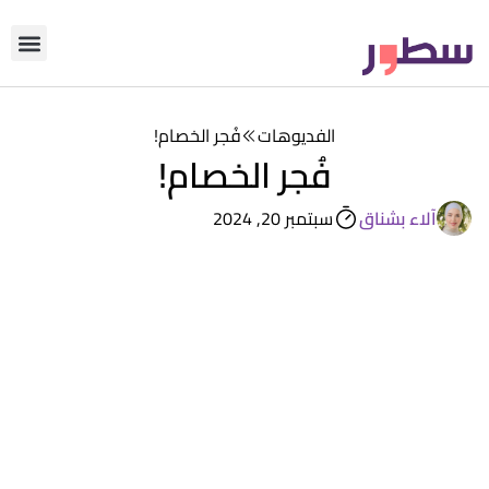
دوّن معنا
من نحن؟
رأي التحري
الفديوهات
فُجر الخصام!
فُجر الخصام!
آلاء بشناق
سبتمبر 20, 2024