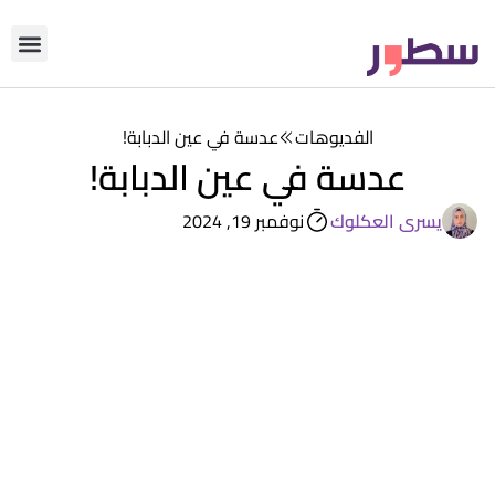
دوّن معنا
من نحن؟
رأي التحري
الفديوهات
عدسة في عين الدبابة!
عدسة في عين الدبابة!
يسرى العكلوك
نوفمبر 19, 2024