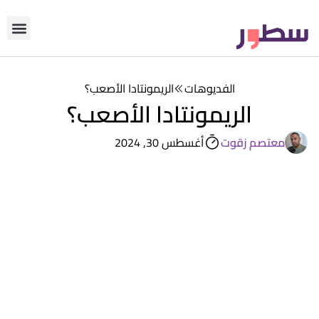
دوّن معنا
من نحن؟
رأي التحري
الفديوهات
الريمونتادا الأصعب؟
الريمونتادا الأصعب؟
معتصم زقوت
أغسطس 30, 2024