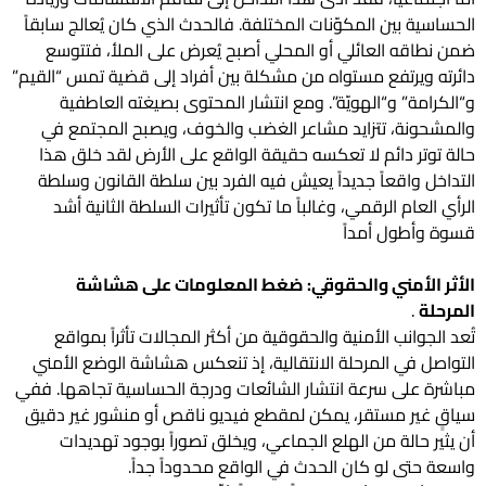
الحساسية بين المكوّنات المختلفة. فالحدث الذي كان يُعالج سابقاً
ضمن نطاقه العائلي أو المحلي أصبح يُعرض على الملأ، فتتوسع
دائرته ويرتفع مستواه من مشكلة بين أفراد إلى قضية تمس “القيم”
و“الكرامة” و“الهويّة”. ومع انتشار المحتوى بصيغته العاطفية
والمشحونة، تتزايد مشاعر الغضب والخوف، ويصبح المجتمع في
حالة توتر دائم لا تعكسه حقيقة الواقع على الأرض لقد خلق هذا
التداخل واقعاً جديداً يعيش فيه الفرد بين سلطة القانون وسلطة
الرأي العام الرقمي، وغالباً ما تكون تأثيرات السلطة الثانية أشد
قسوة وأطول أمداً
الأثر الأمني والحقوقي: ضغط المعلومات على هشاشة
المرحلة
.
تُعد الجوانب الأمنية والحقوقية من أكثر المجالات تأثراً بمواقع
التواصل في المرحلة الانتقالية، إذ تنعكس هشاشة الوضع الأمني
مباشرة على سرعة انتشار الشائعات ودرجة الحساسية تجاهها. ففي
سياقٍ غير مستقر، يمكن لمقطع فيديو ناقص أو منشور غير دقيق
أن يثير حالة من الهلع الجماعي، ويخلق تصوراً بوجود تهديدات
واسعة حتى لو كان الحدث في الواقع محدوداً جداً.