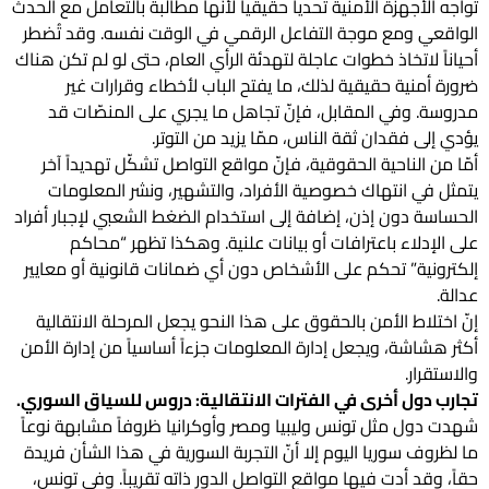
تواجه الأجهزة الأمنية تحدياً حقيقياً لأنّها مطالبة بالتعامل مع الحدث
الواقعي ومع موجة التفاعل الرقمي في الوقت نفسه. وقد تُضطر
أحياناً لاتخاذ خطوات عاجلة لتهدئة الرأي العام، حتى لو لم تكن هناك
ضرورة أمنية حقيقية لذلك، ما يفتح الباب لأخطاء وقرارات غير
مدروسة. وفي المقابل، فإنّ تجاهل ما يجري على المنصّات قد
يؤدي إلى فقدان ثقة الناس، ممّا يزيد من التوتر.
أمّا من الناحية الحقوقية، فإنّ مواقع التواصل تشكّل تهديداً آخر
يتمثل في انتهاك خصوصية الأفراد، والتشهير، ونشر المعلومات
الحساسة دون إذن، إضافة إلى استخدام الضغط الشعبي لإجبار أفراد
على الإدلاء باعترافات أو بيانات علنية. وهكذا تظهر “محاكم
إلكترونية” تحكم على الأشخاص دون أي ضمانات قانونية أو معايير
عدالة.
إنّ اختلاط الأمن بالحقوق على هذا النحو يجعل المرحلة الانتقالية
أكثر هشاشة، ويجعل إدارة المعلومات جزءاً أساسياً من إدارة الأمن
والاستقرار.
تجارب دول أخرى في الفترات الانتقالية: دروس للسياق السوري.
شهدت دول مثل تونس وليبيا ومصر وأوكرانيا ظروفاً مشابهة نوعاً
ما لظروف سوريا اليوم إلا أنّ التجربة السورية في هذا الشأن فريدة
حقاً، وقد أدت فيها مواقع التواصل الدور ذاته تقريباً. وفي تونس،