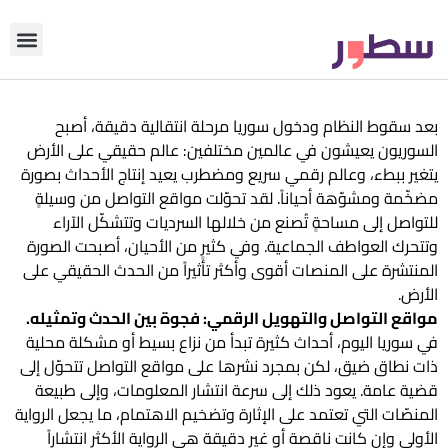
دوّن معنا
من نحن؟
رأي التحري
بعد سقوط النظام ودخول سوريا مرحلة انتقالية دقيقة، أصبح
السوريون يعيشون في عالمين مختلفين: عالم حقيقي على الأرض
يتغير ببطء، وعالم رقمي سريع ومضطرب يعيد إنتاج الأحداث بصورة
مضخّمة ومشوّهة أحياناً. لقد تحوّلت مواقع التواصل من وسيلةٍ
للتواصل إلى مساحةٍ تُصنع من خلالها السرديات وتتشكّل الآراء
وتتحرك العواطف الجماعية. وفي كثيرٍ من الأحيان، أصبحت الصورة
المنتشرة على المنصات أقوى وأكثر تأثيراً من الحدث الحقيقي على
الأرض.
مواقع التواصل والتهويل الرقمي: فجوة بين الحدث وتمثيله.
في سوريا اليوم، أحداث كثيرة تبدأ من نزاع بسيط أو مشكلة محلية
ذات نطاق ضيق، لكن بمجرد نشرها على مواقع التواصل تتحوّل إلى
قضية عامة. يعود ذلك إلى سرعة انتشار المعلومات، وإلى طبيعة
المنصّات التي تعتمد على الإثارة وتضخيم الاهتمام، ما يجعل الرواية
الأولى وإن كانت ناقصة أو غير دقيقة هي الرواية الأكثر انتشاراً