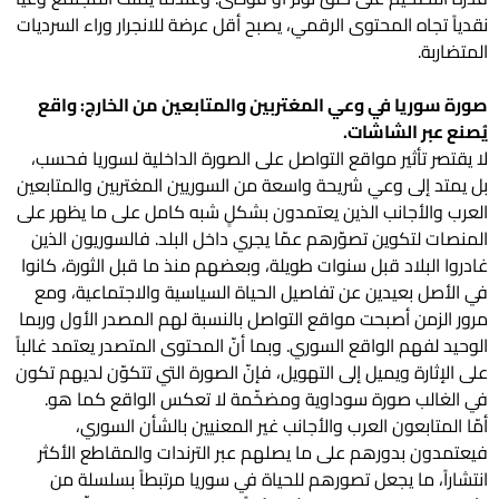
نقدياً تجاه المحتوى الرقمي، يصبح أقل عرضة للانجرار وراء السرديات
المتضاربة.
صورة سوريا في وعي المغتربين والمتابعين من الخارج: واقع
يُصنع عبر الشاشات.
لا يقتصر تأثير مواقع التواصل على الصورة الداخلية لسوريا فحسب،
بل يمتد إلى وعي شريحة واسعة من السوريين المغتربين والمتابعين
العرب والأجانب الذين يعتمدون بشكلٍ شبه كامل على ما يظهر على
المنصات لتكوين تصوّرهم عمّا يجري داخل البلد. فالسوريون الذين
غادروا البلاد قبل سنوات طويلة، وبعضهم منذ ما قبل الثورة، كانوا
في الأصل بعيدين عن تفاصيل الحياة السياسية والاجتماعية، ومع
مرور الزمن أصبحت مواقع التواصل بالنسبة لهم المصدر الأول وربما
الوحيد لفهم الواقع السوري. وبما أنّ المحتوى المتصدر يعتمد غالباً
على الإثارة ويميل إلى التهويل، فإنّ الصورة التي تتكوّن لديهم تكون
في الغالب صورة سوداوية ومضخّمة لا تعكس الواقع كما هو.
أمّا المتابعون العرب والأجانب غير المعنيين بالشأن السوري،
فيعتمدون بدورهم على ما يصلهم عبر الترندات والمقاطع الأكثر
انتشاراً، ما يجعل تصورهم للحياة في سوريا مرتبطاً بسلسلة من