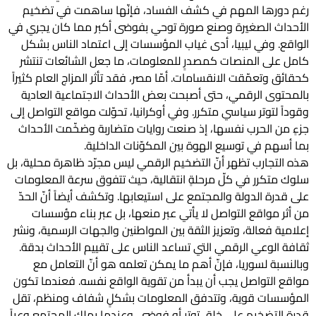
رغم دورها المهم في كشف الفساد، فإنّها ساهمت في تضخيم
الأحداث الصغيرة وصنع صورة توحي بفوضى أكبر مما كان يجري في
الواقع. وفي ليبيا، أدى غياب المؤسسات إلى اعتماد الناس بشكل
كامل على المنصات كمصدرٍ للمعلومات، ما جعل الشائعات تنتشر
كحقائق وتعمّقت الانقسامات. أمّا مصر، فقد تأثر المزاج العام كثيراً
بالمحتوى الرقمي، حتى أصبحت بعض الأحداث الاجتماعية العادية
وقوداً لتوتر سياسي متكرر. وفي أوكرانيا، تحوّلت مواقع التواصل إلى
جزءٍ من الحرب نفسها، إذ صنعت روايات متضاربة وضخّمت الأحداث
بما أسهم في توسيع الهوة بين المكوّنات الداخلية.
هذه التجارب تظهر أنّ التضخيم الرقمي ليس مجرّد ظاهرة محلية، بل
سلوك متكرر في كلّ مرحلةٍ انتقالية، حيث تتفوق سرعة المعلومات
على قدرة الدولة والمجتمع على استيعابها. وتكشف أيضاً أنّ الحدّ
من أثر مواقع التواصل لا يأتي عبر منعها، بل عبر بناء مؤسسات
إعلامية فعالة، وتعزيز الثقة بين المواطنين والجهات الرسمية، ونشر
ثقافة الوعي الرقمي التي تساعد الناس على تقييم الأحداث بدقة.
وبالنسبة لسوريا، فإنّ أهم ما يمكن تعلمه هو أنّ التعامل مع
مواقع التواصل يجب أن يبدأ من تقوية الواقع نفسه. فعندما تكون
المؤسسات قوية، وتتدفق المعلومات بشكلٍ شفاف ومنظم، تقل
قدرة التضخيم على خلق توتر أو فوضى. وعندما يملك المجتمع وعياً