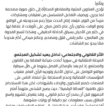
وتأثيراً.
تؤدي العناوين المثيرة والمقاطع المجتزأة إلى خلق صورة مضخمة
لما يجري، ويضيف التفاعل المتسلسل من تعليقاتٍ ومشاركات
مزيداً من التوتر، فيُعاد إنتاج الحدث مراراً رغم محدوديته في الواقع.
ومع الوقت، يتكون رأي عام كامل مبني على تأويلات لا علاقة لها
في كثير من الأحيان بسياق الحادثة الحقيقي. وهكذا تتسع الفجوة
بين العالمين: عالم رقمي قلِق ومضخم، وعالم ميداني أكثر هدوءاً
ممّا يبدو عبر الشاشات.
الأثر القانوني والاجتماعي: تداخل يعيد تشكيل المجتمع.
المرحلة الانتقالية في سوريا أعادت صياغة العلاقة بين القانون
والمجتمع، إذ لم يعد بالإمكان الفصل بينهما في ظلّ سيطرة
مواقع التواصل على تداول الأخبار وتوجيه الرأي العام. فغياب
المؤسسات القضائية وعدم الاستجابة عزّز اعتماد الناس على
المنصات كمنبر للشكوى والإدلاء بالشهادات. لكن هذا الاستخدام
خلق ظاهرة “العدالة الرقمية”، حيث يصبح الشخص متهماً أمام
الجمهور قبل أن يصدر أيّ حكم قانوني، وقد يتعرض لتشهير واسع
النطاق بسبب معلومات غير دقيقة أو روايات مشوهة.
أمّا اجتماعياً، فقد أدى هذا التداخل إلى تفاقم الانقسامات وزيادة