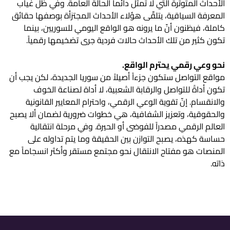
الأحداث المتوترة التي لا تمثل دائماً الحالة العامة. وفي ظلّ غياب
المعرفة السياقية، يتلقّى هؤلاء الأحداث المجتزأة بوصفها حقائق
كاملة، فيظنون أنّ ما يرونه هو الواقع اليومي للسوريين، بينما
تكون كثير من تلك الأحداث حالات فردية جرى تضخيمها رقمياً.
نحو وعي رقمي يحترم الواقع.
مواقع التواصل ستكون جزءاً أصيلاً من سوريا الجديدة، لكن يجب أن
تكون أداةً للتواصل والرقابة الشعبية، لا أداة لصناعة الخوف
والانقسام. إنّ تقوية الوعي الرقمي، واحترام المعايير القانونية
والحقوقية، وتعزيز الشفافية، هي خطوات ضرورية لضمان ألا يصبح
العالم الرقمي مصدراً للفوضى أو الحيرة. وفي مرحلة انتقالية
حساسة كهذه، يصبح التوازن بين الحقيقة وما يتم تداوله على
المنصات هو مفتاح الانتقال نحو مجتمع مستقر وأكثر انسجاماً مع
ذاته.