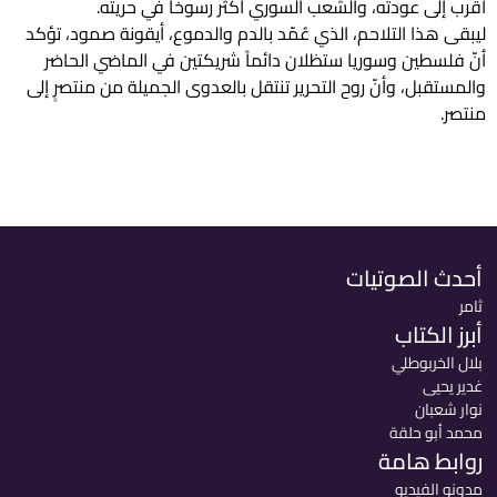
أقرب إلى عودته، والشعب السوري أكثر رسوخاً في حريته.
ليبقى هذا التلاحم، الذي عُمّد بالدم والدموع، أيقونة صمود، تؤكد
أنّ فلسطين وسوريا ستظلان دائماً شريكتين في الماضي الحاضر
والمستقبل، وأنّ روح التحرير تنتقل بالعدوى الجميلة من منتصرٍ إلى
منتصر.
أحدث الصوتيات
ثامر
أبرز الكتاب
بلال الخربوطلي
غدير يحيى
نوار شعبان
محمد أبو حلقة
روابط هامة
مدونو الفيديو