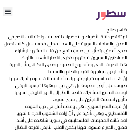
دوّن معنا
من نحن؟
رأي التحري
ظاهر صالح
لم تقتصر دلالة الأضواء والتحضيرات لفعاليات واحتفالات النصر في
المدن والساحات السورية على البعد المحلي فحسب، بل كانت تحمل
صدى أعمق، يتمثّل في صوتٍ يرتفع من قلب المشهد ليشارك
المواطنين السوريين فرحتهم بذكرى انتصار الشعب والثورة.
هذا الصوت، الذي يجسّد روح الصمود وصدى النكبة، يمثّل الحرية
والأحرار في مواجهة القيد والظلم والاستبداد.
إنّ هذه المناسبة تتجاوز كونها مجرّد احتفالات عابرة يشارك فيها
ضيوف على أرض مضيفة، بل هي في جوهرها تجسيد تاريخي
لوحدة المصير المشترك، خاصة بالنظر إلى الدور التاريخي لسوريا
كأرضٍ احتضنت اللاجئين على مدى عقود.
إنّ فرحة النصر السوري، هي ومضة أمل في درب العودة
الفلسطيني، وهي تأكيد على أنّ إرادة الشعوب الحرة لا تُقهر.
لقد كانت المخيمات الفلسطينية في سوريا شاهدة على أشد
فصول الصراع قسوة، فهنا يكمن القلب النابض لفرحة النضال