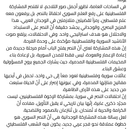
في الساحات العامة، تظهر أجمل صور التلاحم، لا تقتصر المشاركة
الفلسطينية على رفع العلم السوري احتفالاً بالنصر، بل يرفعون معه
علم فلسطين، رمزاً لقضيتين متلازمتين في الوجدان العربي، هذا
المزيج البصري والوجداني يجسّد حقيقة أنّ النصر على الاستبداد
والاحتلال هو هدف استراتيجي واحد. وفي الاحتفالات، يرتفع صوت
الأناشيد السورية والفلسطينية مؤكدة على وحدة الفرحة.
إنّ هذه المشاركة تعني أنّ النصر يفتح الباب أمام مرحلة جديدة من
إعادة الإعمار والعودة، ليس فقط للمدن السورية، بل لإعادة بناء
المخيمات الفلسطينية المدمرة، حيث يشارك الجميع بروح المسؤولية
وعشق البناء.
عائلات سورية وفلسطينية تعود معاً إلى حي واحد، تحمل في أيديها
مفاتيح منازلها المدمرة، وفي عيونها إصرار على أنّ الحياة ستبعث
من جديد على هذه الأرض الطاهرة.
إنّ احتفالات النصر في سوريا، بمشاركة الإخوة الفلسطينيين، ليست
مجرّد ذكرى عابرة، إنّها بيان تاريخي لا يقبل التأويل، مفاده أنّ
الكرامة والحرية لا تُمنحان، بل تُنتزعان بالصمود والتضحية.
لعل رسالة هذه المشاركة الوجدانية هي أنّ النصر السوري هو
خطوة عملاقة نحو فجر عربي جديد، يكون فيه الشعب الفلسطيني