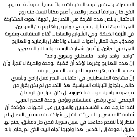
المشترك، وتعكس فرحة المخيمات تحولاً نفسياً عميقاً، فالمخيم،
الذي كان مرادفاً للحصار والدمار، أصبح مكاناً تنبعث منه روح
الاحتفال بالنصر. هذه الفرحة هي انتصار على تجربة الموت المشتركة
التي خاضوها جنباً إلى جنبٍ مع جيرانهم واهلهم من السوريين.
في الأزقة الضيقة، وفي الشوارع والساحات تُقام الاحتفالات بعفوية
وصدق، حيث تتعالى أصوات النساء والأطفال بالزغاريد والأهازيج
التي تمزج التراثين، يُردّدون شعارات الوحدة والسلام المصيري:
“واحد، واحد واحد .. فلسطيني وسوري واحد”
إنّ هذه الأهازيج وغيرها تؤكد أنّ قضية الوحدة والحرية لا تتجزأ، وأنّ
صمود المخيم هو صمود للموقف القومي برمته.
إنّ مشاركة الفلسطينيين في احتفالات النصر فعل إرادي وشعبي
خالص، يتجاوز التباينات السياسية، هذا التضامن لم يكن بقرارٍ من
مرجعية سياسية موحدة بالضرورة، بل كان بقرار من الوجدان
الجمعي الذي يرفض الاستسلام ويؤمن بوحدة المصير العربي.
لقد امتزجت دماء الفلسطينيين والسوريين على الجبهات، مؤكدة أنّ
ثقافة “المحتضِن واللاجئ” تبدلت إلى شراكة مقدسة في النضال. لم
تنتظر إذناً لتقدم دماءها في سبيل سوريا. فمن حرّر دمشق، يفتح لها
طريق العودة إلى القدس، هذا واجبها تجاه البيت الذي لم يغلق بابه
يوماً.