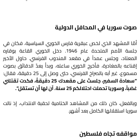
صوت سوريا في المحافل الدولية
أمّا المشهد الذي لخص عبقرية فارس الخوري السياسية، فكان في
جلسة الأمم المتحدة عام 1946. دخل الخوري القاعة بوقاره
المعتاد، وجلس عمداً في مقعد المندوب الفرنسي. حاول الأخير
إقناعه بالمغادرة، فأخرج الخوري ساعته، وبدأ يعدّ الدقائق بصوت
مسموع، غير آبه بالصراخ الفرنسي، حتى وصل إلى 25 دقيقة، فقال:
“سعادة السفير، جلستُ على مقعدك 25 دقيقةً، فكدت تقتلني
غضباً، وسوريا تحملت احتلالكم 25 سنة. آن لها أن تستقل”.
وبالفعل، كان ذلك من المشاهد الختامية لحقبة الانتداب، إذ نالت
سوريا استقلالها الكامل بعد أشهر.
مواقفه تجاه فلسطين