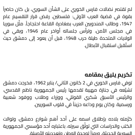
لم تقتصر نضالات فارس الخوري على الشأن السوري، بل كان حاضراً
بقوة في قضية العرب الأولى: فلسطين. رفض قرار التقسيم عام
1947، وطالب المندوبين العرب بمغادرة القاعة احتجاجاً. مثّل سوريا
في مجلس الأمن، وترأس جلساته أواخر عام 1946، وبقي في
الولايات المتحدة طيلة حرب 1948، قبل أن يعود إلى دمشق حيث
استُقبل استقبال الأبطال.
تكريم يليق بمقامه
توفي فارس الخوري في 2 كانون الثاني/ يناير 1962، فخرجت دمشق
تشيّعه في جنازة مهيبة تقدمها رئيس الجمهورية ناظم القدسي،
والرئيس الأسبق شكري القوتلي، ووزراء وطلاب ووفود شعبية
ورسمية. وكان يوم وداعه حزيناً في قلوب السوريين.
كرّمته بلاده بإطلاق اسمه على أحد أهم شوارع دمشق، وتوالت
الكتب والدراسات التي توثّق سيرته، باعتباره أحد مؤسسي الجمهورية
السورية الحديثة، ورمزاً لوحدة الوطن وتعدديته الأصيلة.