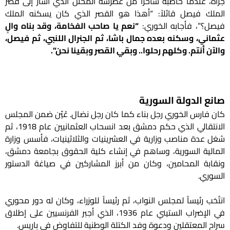
جرأة، عندما خاطبه ساخراً من غطرسة المحتل الذي أشار إلى قصر
الملك فيصل قائلاً: “أهذا هو القصر الذي كان يسكنه الملك
فيصل؟”، فأجابه الخوري:
“نعم يا صاحب الفخامة، وقد بناه والٍ
عثماني، وسكنه بعده جمال باشا، ثم الجنرال اللنبي، ثم فيصل،
والآن أنتم. وكلهم رحلوا.. وبقي القصر وبقينا نحن”.
صانع الدولة السورية
كان فارس الخوري رجل بناء كما كان رجل نضال. عُيّن ضمن المجلس
الانتقالي الذي حكم دمشق بعد انسحاب العثمانيين عام 1918، ثم
شغل عدة مناصب وزارية في العشرينيات والثلاثينيات، فأسس وزارة
المالية السورية، وساهم في إنشاء كلية الحقوق بجامعة دمشق،
ونقابة المحامين، وكان من أبرز المشاركين في صياغة الدستور
السوري.
انتُخب رئيساً لمجلس النواب، ثم رئيساً للوزراء، وكان له دور محوري
في الإضراب الستيني عام 1936، الذي أجبر الفرنسيين على إطلاق
سراح المعتقلين ودعوة وفد الكتلة الوطنية للتفاوض في باريس.