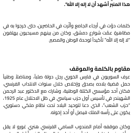
هذا المنبر أشهد أن لا إله إلا الله”.
كلمات دوّت في أرجاء الجامع وأثّرت في الحاضرين، حتى خرجوا به في
مظاهرةٍ عمّت شوارع دمشق، وكان من بينهم مسيحيون يهتفون
“لا إله إلا الله” تأكيداً لوحدة الوطن والمصير.
مقاوم بالكلمة والموقف
عرف السوريون في فارس الخوري رجل دولة صلباً، ومناضلاً وطنياً
حمل قضية بلاده بصدق وإخلاص خلال سنوات الانتداب الفرنسي،
فكان أحد مؤسسي الكتلة الوطنية، وشارك مع الدكتور عبد الرحمن
الشهبندر في تأسيس أول حزب سياسي في ظل الاحتلال عام 1925،
“حزب الشعب”، الذي دعا لتوحيد البلاد تحت نظام ملكي دستوري،
يكون على رأسه الملك فيصل أو أحد إخوته.
وكان موقفه أمام المندوب السامي الفرنسي هنري غورو لا يقل