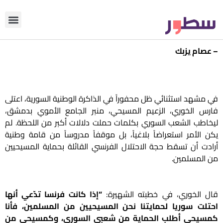
دوّن معنا
من نحن؟
رأي التحري
– عصام يزبك
في مشهد استثنائي ظل محفوراً في الذاكرة الوطنية السورية، اعتلى
فارس الخوري، الزعيم المسيحي، منبر الجامع الأموي بدمشق،
ليخاطب الشعب السوري بكلمات حملت دلالات أكبر من اللحظة. لم
يكن الأمر استعراضاً بلاغياً، بل موقفاً مدروساً من قامة وطنية
أرادت أن تسقط حجة الاحتلال الفرنسي القائلة بحماية المسيحيين
من المسلمين.
قال الخوري، في خطبته الشهيرة:
“إذا كانت فرنسا تدّعي أنها
احتلت سوريا لحمايتنا نحن المسيحيين من المسلمين، فأنا
كمسيحي أطلب الحماية من شعبي السوري، وكمسيحي من