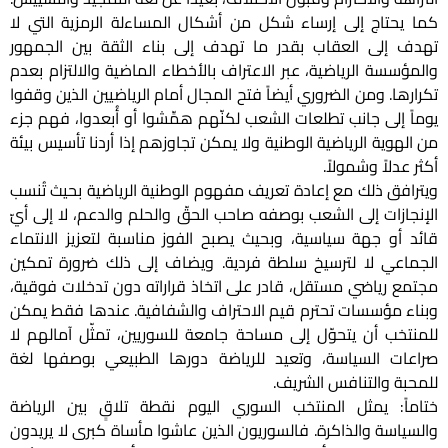
كما يحتاج إلى إرساء شكل من أشكال المساءلة الرمزية التي لا
تهدف إلى العقاب بقدر ما تهدف إلى بناء الثقة بين الجمهور
والمؤسسة الرياضية، عبر الاعتراف بالأخطاء الماضية والالتزام بعدم
تكرارها. ومن الضروري أيضاً فتح المجال أمام الرياضيين الذين وقفوا
يوماً إلى جانب تطلعات الشعب لكنّهم همِّشوا أو أُبعدوا، فهم جزء
من الهوية الرياضية الوطنية ولا يمكن تجاوزهم إذا أردنا تأسيس بيئة
أكثر عدلاً وشمولاً.
ويترافق ذلك مع إعادة تعريف مفهوم الوطنية الرياضية بحيث تُنسب
الإنجازات إلى الشعب بوصفه صاحب الحقّ والحلم والدعم، لا إلى أيّ
قائد أو جهة سياسية، وبحيث يصبح الفوز مناسبة لتعزيز الانتماء
الجماعي لا لترسيخ سلطة فردية. ويضاف إلى ذلك ضرورة تمكين
مجتمع رياضي مستقل، قادر على اتخاذ قراراته دون تدخلات فوقية،
وبناء مؤسسات تحترم قيم الاحتراف والشفافية. عندها فقط يمكن
للمنتخب أن يتحوّل إلى مساحة جامعة للسوريين، تمثّل آمالهم لا
صراعات السياسة، وتعيد للرياضة دورها الطبيعي بوصفها لغة
للمحبة والتنافس الشريف.
ختاماً: يمثل المنتخب السوري اليوم نقطة تلاقٍ بين الرياضة
والسياسة والذاكرة. فالسوريون الذين عاشوا مأساة كبرى لا يريدون