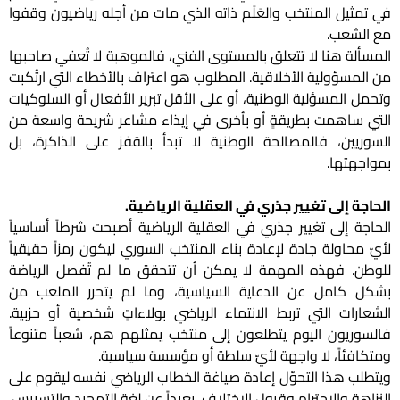
في تمثيل المنتخب والعَلَم ذاته الذي مات من أجله رياضيون وقفوا
مع الشعب.
المسألة هنا لا تتعلق بالمستوى الفني، فالموهبة لا تُعفي صاحبها
من المسؤولية الأخلاقية. المطلوب هو اعتراف بالأخطاء التي ارتُكبت
وتحمل المسؤلية الوطنية، أو على الأقل تبرير الأفعال أو السلوكيات
التي ساهمت بطريقةٍ أو بأخرى في إيذاء مشاعر شريحة واسعة من
السوريين، فالمصالحة الوطنية لا تبدأ بالقفز على الذاكرة، بل
بمواجهتها.
الحاجة إلى تغيير جذري في العقلية الرياضية.
الحاجة إلى تغيير جذري في العقلية الرياضية أصبحت شرطاً أساسياً
لأيّ محاولة جادة لإعادة بناء المنتخب السوري ليكون رمزاً حقيقياً
للوطن. فهذه المهمة لا يمكن أن تتحقق ما لم تُفصل الرياضة
بشكل كامل عن الدعاية السياسية، وما لم يتحرر الملعب من
الشعارات التي تربط الانتماء الرياضي بولاءاتٍ شخصية أو حزبية.
فالسوريون اليوم يتطلعون إلى منتخب يمثلهم هم، شعباً متنوعاً
ومتكافئاً، لا واجهة لأيّ سلطة أو مؤسسة سياسية.
ويتطلب هذا التحوّل إعادة صياغة الخطاب الرياضي نفسه ليقوم على
النزاهة والاحترام وقبول الاختلاف، بعيداً عن لغة التمجيد والتسييس.