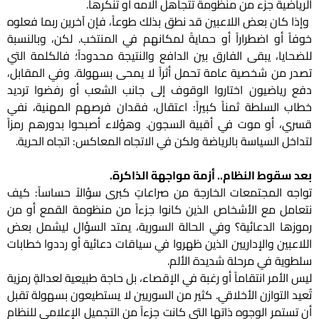
الرياضية جزء من منظومة تتجاهل آلامه أو تُنكرها.
وإذا كان بعض اللاعبين قد نطق بذلك طوعاً، فإن آخرين ربما فعلوه
خوفاً أو اضطراراً أو حمايةً لمكانهم في المنتخب. لكن، وبالنسبة
للضحايا، يبقى الفارق بين الدافع والنتيجة محدوداً؛ فالكلمة التي
تصدر من شخصية عامة تحمل أثراً لا يمحى بسهولة. وفي المقابل،
دفع رياضيون اختاروا الوقوف إلى جانب الشعب أو رفضوا ترديد
خطاب السلطة ثمناً كبيراً: اعتقال، فقدان فرصهم المهنية، نفي
قسري، أو موت في أقبية السجون. وهؤلاء أصبحوا بدورهم رمزاً
لتداخل السياسة بالرياضة ولكن في الاتجاه المعاكس: اتجاه الحرية.
بعد سقوط النظام.. أزمة مواجهة الذاكرة.
تواجه المجتمعات الخارجة من صراعاتٍ كبرى سؤالاً حساساً: كيف
نتعامل مع الأشخاص الذين كانوا جزءاً من منظومة القمع أو من
رموزها الدعائية؟ وفي الحالة السورية، يمتد السؤال ليشمل بعض
اللاعبين والإداريين الذين ظهروا في سياقات دعائية أو رددوا خطابات
سلطوية في مرحلة شديدة الألم.
ليس الأمر انتقاماً أو رغبة في الإقصاء، بل حاجة طبيعية لعدالةٍ رمزية
تُعيد التوازن الأخلاقي.
كثير من السوريين لا يستطيعون بسهولة تقبل
أن تستمر الوجوه ذاتها التي كانت جزءاً من التجميل الإعلامي للنظام