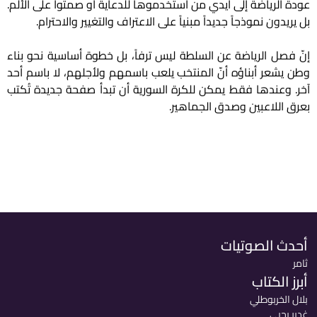
عودة الرياضة إلى أيدي من استخدموها للدعاية أو صمتوا على الألم.
بل يريدون نموذجاً جديداً مبنياً على الاعتراف والتغيير والاحترام.
إنّ فصل الرياضة عن السلطة ليس ترفاً، بل خطوة أساسية نحو بناء
وطن يشعر أبناؤه أنّ المنتخب يلعب باسمهم ولأجلهم، لا باسم أحد
آخر. وعندها فقط يمكن للكرة السورية أن تبدأ صفحة جديدة تُكتب
بعرق اللاعبين وصدق الجماهير.
أحدث الصوتيات
ثامر
أبرز الكتاب
بلال الخربوطلي
غدير يحيى