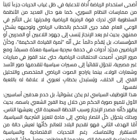
أضحى استخدام الرياضة أداة للدعاية في ظل غياب الحريات جزءاً ثابتاً
من ممارسات النظام السوري، كما هو حال العديد من الأنظمة
السلطوية التي تدرك قوة الرمزية الرياضية وقدرتها على التأثير في
الوعي العام. فقد جرى التحكم بالخطاب الرياضي وتوجيهه بشكلٍ
ممنهج، بحيث لم يعد الإنجاز يُنسب إلى جهود اللاعبين أو المدربين أو
المؤسسات، بل يُقدَّم دائماً على أنّه “ثمرة القيادة الحكيمة”، وكأنّ
الرياضيين مجرّد أدوات في خدمة سردية سياسية معدّة مسبقاً. ومع
مرور الزمن، أصبحت الاحتفالات الرياضية، حتى عند الفوز في مباريات
غير مصيرية، تتحوّل تلقائياً إلى مسيرات سياسية تتقدمها صور الأسد
وشعارات الولاء، بينما يتراجع الصوت الرياضي المتخصص والتحليل
الفني إلى الخلف، ويُستبدل بخطابٍ تعبوي لا علاقة له باللعبة
نفسها.
هذا التوظيف السياسي لم يكن عشوائياً، بل خدم هدفين أساسيين:
الأول تلميع صورة الحكم من خلال ربط الفرح الشعبي باسمه، بحيث
يظهر كأنّه مصدر الإنجاز وسبب اللحظة السعيدة التي يعيشها الناس،
وبذلك يتحوّل كلّ انتصار رياضي إلى مادةٍ لتعزيز الشرعية السياسية.
أمّا الهدف الثاني فهو تقديم البلاد للعالم كأنّها تعيش حالة من
الاستقرار والتماسك، رغم التحديات الاقتصادية والسياسية
والاجتماعية العميقة التي يواجهها المواطنون يومياً، وكأنّ الملعب