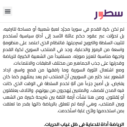
دوّن معنا
من نحن؟
رأي التحري
لم تكن كرة القدم في سوريا مجرّد لعبةٍ شعبية أو مساحة للترفيه،
بل تحوّلت عبر عقود حكم عائلة الأسد إلى أداةٍ سياسية تُستخدم
لتثبيت السلطة والترويج لسرديتها. فالنظام الذي اعتمد على منظومةٍ
واسعة من الرموز والدعاية، وجد في المنتخب السوري لكرة القدم
واجهة مناسبة لتعزيز صورته، مستفيداً من الشعبية الكبيرة للرياضة
وقدرتها على جذب الجماهير من مختلف الطبقات والانتماءات.
ومع اشتعال الثورة السورية وما رافقها من قمعٍ واسع، ازداد
الشعور عند كثير من السوريين أنّ المنتخب لم يعد يمثلهم كما كان
يفترض، بل أصبح جزءاً من آلةٍ تخدم السلطة في الوقت الذي كانت
فيه المدن تقصف، والملايين يُهجرون من بيوتهم، والآلاف يعتقلون
أو يُقتلون. ومن هنا نشأت أزمة الثقة بين شريحة كبيرة من الشعب
وبين المنتخب، وهي أزمة لم تتعلق بالرياضة ذاتها بقدر ما تعلقت
بمن استخدمها ولأيّ غاية استُخدمت.
الرياضة أداة للدعاية في ظل غياب الحريات.