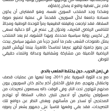
قادر على تغطية واقع لا يمكن إخفاؤه.
وهكذا وجد المنتخب السوري نفسه، وهو المفترض أن يكون
مساحة جامعة لكلّ السوريين، مُقحماً في عملية تصنيع صورة
السلطة، فقد تراجعت وظيفته الطبيعية رمزاً للوحدة الوطنية ومجالاً
للتنافس الرياضي الشريف، وتحوّل إلى عنصرٍ في آلةٍ دعائية تسعى
إلى تكريس رواية سياسية محددة. وبهذا التشويه، لم يعد المنتخب
يمثل طموحات الشعب بقدر ما أصبح جزءاً من مشهدٍ سياسي يبحث
عن رموز جاهزة ليُظهر عبرها تماسكاً ظاهرياً، بينما تُهمَّش القيم
الرياضية الأصيلة من مشاركة وشفافية وعدالة وانتماء حقيقي
للوطن.
في زمن الحرب.. حين يختلط الملعب بالدم.
مع بدء الثورة السورية عام 2011، وما تبعها من عمليات قصف
واعتقال وتهجير، صار فارق الأخلاق أكبر بكثير. كان السوريون يرون
مدنهم تتهاوى تحت النار، وفي الوقت ذاته يسمعون تصريحات من
مسؤولين رياضيين أو لاعبين تتبنى خطاب السلطة أو تهاجم
المحتجين أو تسخر من مأساتهم. وبغض النظر عن دوافع تلك
التصريحات، فقد بقي وقعها قاسياً على جمهور يشعر أن رموزه