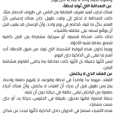
عن الصداقة التي تُولد لحظةً.
هناك تجارب تُعيد تعريف العلاقة بين الناس. في ظروف الحصار، مثلاً،
كانت الصداقة لا تحتاج إلى وقت طويل. كان هناك إحساس بأنّ
العمر، بكلّ ما فيه، مُختصر في يوم واحد، وأنّ الإنسان قد يغيب قبل
أن يوقّع اسمه على علاقته بالأشياء.
لذلك كانت ضحكة قصيرة، أو سيجارة مشتركة بين اثنين كافية
لتصنع علاقة تشبه الأخوّة.
وربما تكون هذه الروابط الشديدة، التي تولد من ضيق اللحظة، أحد
أهم ما تبقى في الذاكرة حتى اليوم.
ليس لأنّها جميلة، بل لأنّها كانت صادقة بما يكفي لتقاوم هشاشة
الزمن.
عن الفقد الذي لا يكتمل.
الفقد، مهما بدا واضحاً في لحظة وقوعه، لا يُفهم دفعة واحدة.
يمرّ زمن طويل قبل أن ندرك أنّ الغياب لا يكتمل، وأنّ هناك أجزاءً
صغيرة من الراحلين تبقى عالقة في حياتنا دون أن ننتبه.
جملة قصيرة قالها صديق، طريقة في الجلوس، حركة يد، أو حتى
صمت مشترك.
هذه الأشياء تستمرّ في الدوران داخل الذاكرة كأنّها تبحث عن مكان