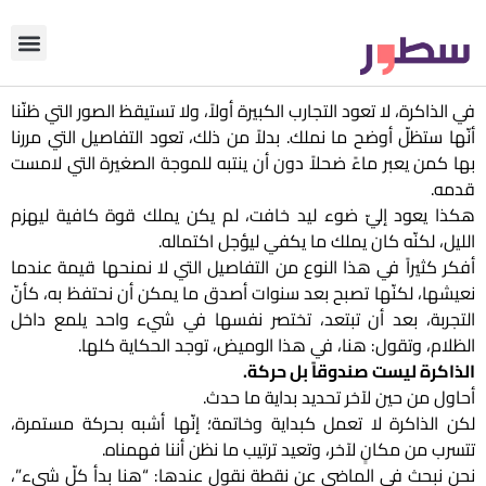
دوّن معنا
من نحن؟
رأي التحري
في الذاكرة، لا تعود التجارب الكبيرة أولاً، ولا تستيقظ الصور التي ظنّنا
أنّها ستظلّ أوضح ما نملك. بدلاً من ذلك، تعود التفاصيل التي مررنا
بها كمن يعبر ماءً ضحلاً دون أن ينتبه للموجة الصغيرة التي لامست
قدمه.
هكذا يعود إليّ ضوء ليد خافت، لم يكن يملك قوة كافية ليهزم
الليل، لكنّه كان يملك ما يكفي ليؤجل اكتماله.
أفكر كثيراً في هذا النوع من التفاصيل التي لا نمنحها قيمة عندما
نعيشها، لكنّها تصبح بعد سنوات أصدق ما يمكن أن نحتفظ به، كأنّ
التجربة، بعد أن تبتعد، تختصر نفسها في شيء واحد يلمع داخل
الظلام، وتقول: هنا، في هذا الوميض، توجد الحكاية كلها.
الذاكرة ليست صندوقاً بل حركة.
أحاول من حين لآخر تحديد بداية ما حدث.
لكن الذاكرة لا تعمل كبداية وخاتمة؛ إنّها أشبه بحركة مستمرة،
تتسرب من مكانٍ لآخر، وتعيد ترتيب ما نظن أننا فهمناه.
نحن نبحث في الماضي عن نقطة نقول عندها: “هنا بدأ كلّ شيء”،