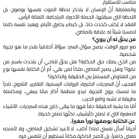
مناسب للاستقرار.
والمفارقة أنّ الإنسان لا يتذكر لحظة الموت نفسها بوضوح، بل
اللحظة التي سبقتها، الجملة الأخيرة، الارتجافة، التفاتة الرأس.
الفقد لا يُكتب كحدث حادّ، بل كبطءٍ يخترق الأيام، ويعيد نفسه كلما
لامسنا شيئاً له علاقة بالماضي.
من يحقّ له أن يروي؟
مع مرور الوقت، يصبح سؤال السرد سؤالاً أخلاقياً بقدر ما هو تجربة
شخصية.
من الذي يملك حق الحكاية؟ هل يحقّ للناجي أن يتحدث باسم من
غابوا؟ وهل يصبح الماضي ملكاً لمن بقي، أم أنّ الكتابة نفسها نوع
من التفاوض المستمرّ بين الحقيقة والذاكرة؟
العجيب أنّ السرديات الكبيرة، الروايات الرسمية، التقارير، الشروح، نادراً
ما تمسك بروح التجربة. تبدو منظمة أكثر ممّا ينبغي، ومكتملة
بطريقة لا تشبه واقع الحرب.
أمّا ما يشبه الحقيقة حقاً فهو ما يبقى خارج هذه السرديات: الأشياء
الصغيرة التي لا تصلح كأرشيفٍ، لكنّها تصلح كحياة.
عن الكتابة بوصفها نوراً صغيراً.
أحياناً أسأل نفسي لماذا أكتب.. لا لأعيد تشكيل الماضي، ولا لأمنحه
معنى جاهزاً، بل لأمنح الذاكرة مكاناً تستطيع أن تتنفس فيه.