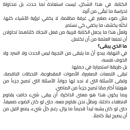
الكتابة، في هذا الشكل، ليست استعادة لما حدث، بل محاولة
لحراسة ما تبقّى من أثره.
مثل ضوء صغير في غرفة مظلمة، لا يكفي لرؤية الأشياء كلها،
لكنّه يكشف ما يكفي كي نستمر.
ولعلّ هذا ما يجعل الكتابة قريبة من فعل النجاة: كلتاهما تحاولان
أن تمنعا العتمة من أن تكتمل.
ما الذي يبقى؟
في النهاية، يبدو أنّ ما يتبقى من التجربة ليس الحدث ولا السرد ولا
الخوف نفسه،
بل طريقة استمرارنا في حملها.
تبقى اللمعات الصغيرة، الأصوات المقطوعة، اللحظات الناقصة..
وتبقى الأسئلة التي لا نجد لها جواباً، الأسئلة التي تصبح جزءاً من
هويتنا أكثر ممّا تصبح جزءاً من الماضي.
ربما يكون هذا هو معنى الذاكرة: أن يبقى شيء خافت يقاوم
الانطفاء داخلنا، ونظلّ نحن نقاوم معه، حتى لو كان الضوء ضعيفاً،
حتى لو كان يشبه ليداً قديماً ما يزال، رغم كلّ شيء، يمنع الليل من
أن يصبح ليلاً كاملاً.