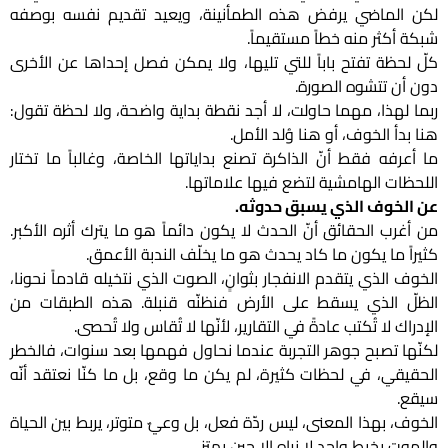
لكن الماضي يرفض هذه الطمأنينة، ويعيد تقديم نفسه بوصفه
شبكة أكثر منه خطاً مستقيماً.
كلّ لحظة تفتح باباً للتي تليها، ولا يمكن فصل إحداها عن الأخرى
دون أن تتشوه الصورة.
ربما لهذا، مهما حاولت، لا أجد نقطة بداية واضحة، ولا لحظة تقول:
هنا بدأ الخوف، أو هنا وُلد الأمل.
ما أعرفه فقط أنّ الذاكرة تصنع بداياتها الخاصة، وغالباً ما تختار
اللحظات الهامشية لتضع فيها علاماتها.
عن الخوف الذي يسبق حدوثه.
من أغرب الحقائق أنّ الحدث لا يكون دائماً هو ما يترك أثره الأكبر.
كثيراً ما يكون ما كاد يحدث هو ما يخلّف الندبة الأعمق.
الخوف الذي يتقدم الانفجار بثوانٍ، الصوت الذي نتخيله قادماً نحونا،
الظلّ الذي يسقط على الأرض فنظنّه قنبلة. هذه الطبقات من
الإدراك لا تُكتب عادةً في التقارير، لأنّها لا تُقاس ولا تُحصى.
لكنّها تصبح جوهر التجربة عندما نحاول فهمها بعد سنوات، فالخطر
الحقيقي، في لحظات كثيرة، لم يكن ما وقع، بل ما كنّا نعتقد أنّه
سيقع.
الخوف، بهذا المعنى، ليس ردّة فعل، بل وعيٌ متوتر، يربط بين الحياة
والموت بخيط واحد لا نراه إلا حين يهتز.