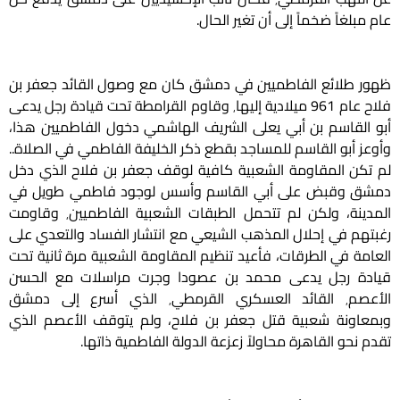
عام مبلغاً ضخماً إلى أن تغير الحال.
ظهور طلائع الفاطميين في دمشق كان مع وصول القائد جعفر بن
فلاح عام 961 ميلادية إليها٬ وقاوم القرامطة تحت قيادة رجل يدعى
أبو القاسم بن أبي يعلى الشريف الهاشمي دخول الفاطميين هذا،
وأوعز أبو القاسم للمساجد بقطع ذكر الخليفة الفاطمي في الصلاة..
لم تكن المقاومة الشعبية كافية لوقف جعفر بن فلاح الذي دخل
دمشق وقبض على أبي القاسم وأسس لوجود فاطمي طويل في
المدينة، ولكن لم تتحمل الطبقات الشعبية الفاطميين٬ وقاومت
رغبتهم في إحلال المذهب الشيعي مع انتشار الفساد والتعدي على
العامة في الطرقات، فأعيد تنظيم المقاومة الشعبية مرة ثانية تحت
قيادة رجل يدعى محمد بن عصودا وجرت مراسلات مع الحسن
الأعصم٬ القائد العسكري القرمطي٬ الذي أسرع إلى دمشق
وبمعاونة شعبية قتل جعفر بن فلاح، ولم يتوقف الأعصم الذي
تقدم نحو القاهرة محاولاً زعزعة الدولة الفاطمية ذاتها.