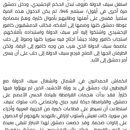
استغل سيف الدولة ظروف تبدل الحكم الإخشيدي، ودخل دمشق
مرة أخرى في أيلول/ سبتمبر 946، لم يكن الدخول هذه المرة
سلمياً٬ فقسى على أهلها وطالبهم بأموال كثيرة وهمّ بمصادرة
غوطة دمشق كلها وضمها إلى أملاكه، فكاتب الدمشقيون كافور
الإخشيدي واشتكوا إليه أمر سيف الدولة واستبداده بأملاكهم،
استجاب كافور وقاد جيشاً اجتاح فيه سوريا كلها وصولاً إلى حلب
عاصمة سيف الدولة الذي هرب من وجه كافور إلى الرقة، ولكن
الطرفان اتجها إلى الصلح فرجع سيف الدولة إلى حلب على أن ينسى
أمر دمشق إلى الأبد.
انكماش الحمدانيين في الشمال وانشغال سيف الدولة مع
البيزنطيين ترك دمشق في يد ورثة الأخشيد، الذين لم يهنؤوا فيها
كثيراً٬ فقد بدأت هجمات القرامطة بقيادة الحسن الأعصم على
دمشق، والقرامطة حركة تمرد ديني واجتماعي ذات سلوك عنيف٬
استطاعت أن تسيطر على قطاعات كبيرة من الجزيرة العربية وأجزاء
من سوريا، كانت تعيش بأسلوب ارتزاقي بالتهديد بالهجوم أو الحصول
على إتاوات ضخمة٬ وقد خضعت دمشق لهذا الابتزاز لتبقى بعيدة
عن النهب القرمطي٬ فكان نائب الإخشيديين على دمشق يدفع كل