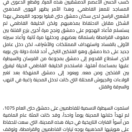
كسب الحسن الأعصم الدمشقيين هذه المرة٬ وقطع الدعوى في
المساجد للمعز الفاطمي٬ وهذا الأمر يظهر الهوى المذهبي
الشعبي الراسخ لدى سكان دمشق حتى قبلوا بوجود القرمطي بهذا
الشكل مقابل الاحتفاظ بمذهبهم٬ ولكن الخليفة الفاطمي لم
يستسلم فأعاد الهجوم على دمشق ونجح مرة أخرى بزرع الفتنة بين
صفوف القرامطة باستمالة بعضهم، ودخلها مرة ثانية وأعاد سيرته
الأولى بالفساد واستهداف الممتلكات والأشراف، لكن دخل عامل
جديد على خط دمشق وهو الفتكين التركي أحد قادة دولة بني بويه
الذي استطاع القدوم إلى دمشق بمجوعة من الفرسان والسيطرة
عليها بمساعدة أهلها، فاستخدم الخليفة الفاطمي الحيلة ليفرق
بين الفتكين ومن معه٬ ويعود إلى دمشق المنهكة بعد تغير
الولاءات والجيوش المحتلة التي كانت تدخل المدينة راغبة في النهب
والسرقة والقتل.
استمرت السيطرة الاسمية للفاطميين على دمشق حتى العام 1075،
لم تهدأ خلالها المدينة يوماً واحداً، وقد كانت المئة عام الماضية
من أسوأ الفترات التاريخية في حياة هذه المدينة، التي سعت للحفاظ
على هويتيها المذهبية بوجه تيارات الفاطميين والقرامطة، وتوقف