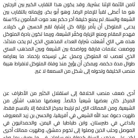
ثامن الأئمة الإثنا عشرية٬ وقد يكون هذا التقارب الكبير بين الرجلين
هو ما أعطى لقباً للإمام الرضا٬ وهو أبو بكر، وإيمانه بالتقارب بين
الشيعة والسنة٬ لم يمنع خليفة آخر حكم بعد موت المأمون بـ15سنة
يدعى المتوكل أن يأمر بإزالة كل إشارة لقبر الحسين في كربلاء٬
فهدم المقام ومنع الزيارة وكفّر الشيعة، وربما تكون بادرة المتوكل
هذه هي التي أشعلت شرارة العداء المذهبي الذي لم يخبُ منذئذ،
ووضعت علامات فارقة وواضحة بين الشيعة وبين المذهب السني
الذي تعصب له المتوكل وعمل على ترسيخه بإخماد ما يعارضه
طوال مدة حكمه، ويمكن أن يؤرخ منذ وفاة المتوكل لانفراط هيبة
منصب الخليفة وتحوله إلى شكل من السمعة لا غير.
أدى ضعف منصب الخلافة إلى استقلال الكثير من الأطراف عن
المركز٬ كان بعضها شيعياً خالصاً٬ وبعضها مذهب اشتُق من
الشيعية٬ ومن الممالك التي لم ترتبط بمركز الخلافة إلا بالاسم فقط،
ظهرت دعوة عبد الله الشيعي في أفريقيا، والحسن بن زيد المعروف
بالداعي في طبرستان، وابن طباطبا في اليمن، والحمدانيون في
الموصل وحلب الذين وصلوا إلى تخوم دمشق، وظهرت ممالك أخرى
لكن على مذهب السنة كدولة بنو سامان في ما يعرف بما وراء