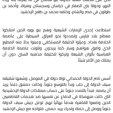
النهر، ودولة بني الصفار في خراسان وسجستان وهراة، وأحمد بن
طولون في مصر والشام، وخلفه محمد بن طغج الإخشيد.
استطاعت إحدى الإمارات الشيعية وهم بنو بويه الذين امتلكوا
معظم بلاد فارس وتمددوا نحو العراق٬ السيطرةَ على عاصمة
الخلافة بغداد٬ وعزلوا الخليفة المستكفي وعينوا بدلاً منه المطيع
الذي وافق هواهم وسار كما يريدون٬ وتلونت عاصمة الخلافة
العباسية بألوان الشيعة وتركوا للخليفة مذهبه السني دون أن
يمتلك من الأمر شيئاً.
أسس ناصر الدولة الحمداني نواة دولة في الموصل، وسّعها شقيقه
سيف الدولة إلى حلب وبدأ بالتوسع جنوباً، وكانت دمشق حلماً يريد
أن يضمه٬ فبدأ بالتمدد جنوباً على حساب ممتلكات الدولة الإخشيدية
التي كانت منهمكة في الدفاع عن نفسها ضد هجمات الفاطميين
الذين وضعوا القاهرة هدفاً نهائياً لهم. توغل جيش سيف الدولة
جنوباً ووصل إلى حماة وتحرك يريد حمص، فتواجه مع جيش الإخشيد