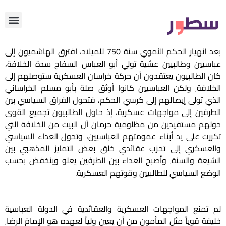
دوّن معنا
من نحن؟
رأي التحري
بعد انهيار الحكم الأموي سنة 750 للميلاد، افترق الهاشميون إلى
عباسيين وطالبيين عشية تولي أبو العباس السفاح سدة الخلافة،
كان الطالبيون يعتقدون أن حركة خراسان العسكرية ستوصلهم إلى
الخلافة٬ ولكن العباسيين كانوا أوثق صلة بأبو مسلم الخراساني
الذي تولى إيصالهم إلى كرسي الحكم، فتحول الفراق السياسي بين
الطرفين إلى مواجهات عسكرية، إذ حاول الطالبيون تجميع القوى
حولهم مستفيدين من مظلومية حرمان آل البيت من الخلافة التي
تكررت على يد أبناء عمومتهم العباسيين، وتحول العداء السياسي
والعسكري إلى تحزب عقائدي خلق بعض التمايز المذهبي بين
الشيعة والسنة٬ وأصبح العداء بين الطرفين يعلو وينخفض بحسب
الوضع السياسي للطالبيين وقوتهم العسكرية.
لم تمنع المواجهات العسكرية والعقائدية في الدولة العباسية
خليفة قوياً مثل المأمون من أن يعين ولياً لعهده هو الإمامَ الرضا٬