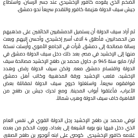
الضخم الذي يقوده كافور الإخشيدي عند جسر
الرستن،
واستطاع
جيش سيف الدولة هزيمة كافور والتقدم سريعاً نحو دمشق.
ثم أراد سيف الدولة أن يستميل الدمشقيين الخائفين على مذهبهم
من الحمدانيين، فأطلق 4 آلاف أسير إخشيدي وأحسن إليهم٬ وبعث
رسالة مصالحة إلى دمشق٬ قُرأت في الجامع الأموي وأُرسلت نسخة
منها إلى الإخشيد في مصر، بعد ذلك دخل سيف الدولة دمشق في
أيار/ مايو سنة 945 م، حاول محمد بن طغج الإخشيد مصالحة سيف
الدولة واقتسام دمشق معه٬ ولكن سيف الدولة رفض وهدد
الإخشيد، فلعب الإخشيد ورقة المذهبية وكاتب أهل دمشق
فوافقوه سريعاً، واستغلوا خروج سيف الدولة لمقاتلة بعض
الأعراب، فأغلقوا أبواب المدينة٬ ومع تحرك جيش بن طغج من
القاهرة خاف سيف الدولة وهرب شمالاً.
توفي محمد بن طغج الإخشيد رجل الدولة القوي في نفس العام
الذي دخل فيها بنو بويه الشيعة إلى بغداد، وورث الحكم من بعده
غلامه كافور الإخشيدي كوصي على ابنه أنوجور بن طغج الصغير،