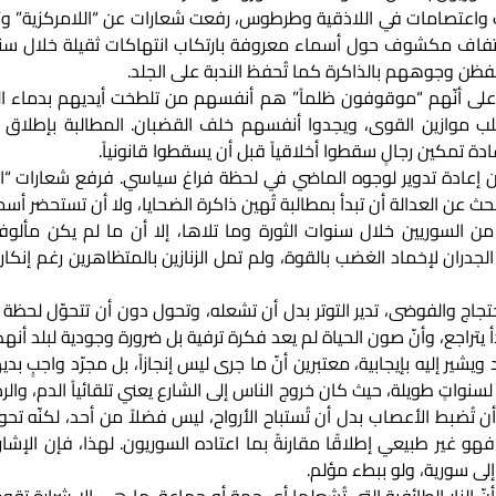
 25 تشرين الثاني مظاهرات واعتصامات في اللاذقية وطرطوس، رفعت شعارات عن “اللام
 التفاف مكشوف حول أسماء معروفة بارتكاب انتهاكات ثقيلة خلال سنو
فظن وجوههم بالذاكرة كما تُحفظ الندبة على الجلد.
وم على أنّهم “موقوفون ظلماً” هم أنفسهم من تلطخت أيديهم بدماء 
لب موازين القوى، ويجدوا أنفسهم خلف القضبان. المطالبة بإطلاق
دة تمكين رجالٍ سقطوا أخلاقياً قبل أن يسقطوا قانونياً.
كان إعادة تدوير لوجوه الماضي في لحظة فراغ سياسي. فرفع شعارات “ال
عن العدالة أن تبدأ بمطالبة تُهين ذاكرة الضحايا، ولا أن تستحضر أسما
ن السوريين خلال سنوات الثورة وما تلاها، إلا أن ما لم يكن مألوف
لجدران لإخماد الغضب بالقوة، ولم تمل الزنازين بالمتظاهرين رغم إنك
جاج والفوضى، تدير التوتر بدل أن تشعله، وتحول دون أن تتحوّل لحظة
أ يتراجع، وأنّ صون الحياة لم يعد فكرة ترفية بل ضرورة وجودية لبلد أنهكت
 إليه بإيجابية، معتبرين أنّ ما جرى ليس إنجازاً، بل مجرّد واجبٍ ب
سنواتٍ طويلة، حيث كان خروج الناس إلى الشارع يعني تلقائياً الدم، وا
تُضبط الأعصاب بدل أن تُستباح الأرواح، ليس فضلاً من أحد، لكنّه تحو
هو غير طبيعي إطلاقًا مقارنةً بما اعتاده السوريون. لهذا، فإن الإشارة
إلى سورية، ولو ببطء مؤلم.