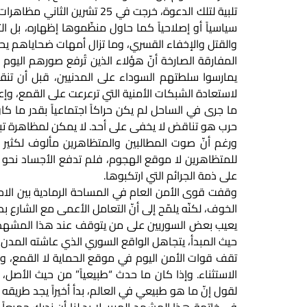
تلبية لتلك الدعوة، خرجت في
سياسياً أو إصلاحياً كما حاول منظّموها إظهاره، بل
والقتل والإخفاء القسري، وما تزال أمهات ضحاياهم يح
المفارقة الصارخة أنّ هؤلاء الذين تُرفع صورهم الي
يمارسوا سلطتهم السوداء على المدنيين، قبل أن تنق
لاستعادة الشبكات الأمنية التي ترعرعت على القمع، وإعا
ما جرى في الساحل لم يكن حراكاً اجتماعياً بقدر ما 
حرب هو تناقض لا يخفى على أحد. لا يمكن لمظاهرة تبحث 
ورغم أنّ صوت المطالبين والمتظاهرين مألوف لكثير م
للمتظاهرين لا موقع الهجوم، فلم تدفع الأجساد نحو ا
على ذمة الجرائم التي ارتكبوها.
وقفت قوى الأمن العام في المساحة الرمادية بين الاحت
الخوف، لكنّه يلمّح إلى أنّ التعامل الأعمى مع الشارع بد
يعيب بعض السوريين على من يتوقف عند هذا المشهد ويشير
حيث المبدأ، يتجاهل الواقع السوري الذي عاشته المدن ل
تقف قوات الأمن اليوم في موقع الحماية لا القمع، وأن 
الاستثناء. وإذا كان ما حدث “طبيعياً” من حيث الأصل، ف
لقول إنّ ما هو طبيعي في العالم، بدأ أخيراً يجد طريقه 