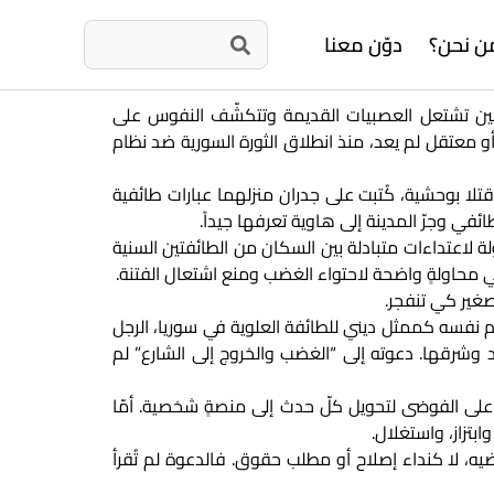
ن نحن؟
دوّن معنا
ين تشتعل العصبيات القديمة وتتكشّف النفوس على
 معتقل لم يعد، منذ انطلاق الثورة السورية ضد نظام
لا بوحشية، كُتبت على جدران منزلهما عبارات طائفية
في وجرّ المدينة إلى هاوية تعرفها جيداً.
لة لاعتداءات متبادلة بين السكان من الطائفتين السنية
ي محاولةٍ واضحة لاحتواء الغضب ومنع اشتعال الفتنة.
صغير كي تنفجر.
ّم نفسه كممثل ديني للطائفة العلوية في سوريا، الرجل
اد وشرقها. دعوته إلى “الغضب والخروج إلى الشارع” لم
 على الفوضى لتحويل كلّ حدث إلى منصةٍ شخصية. أمّا
تزاز، واستغلال.
، لا كنداء إصلاح أو مطلب حقوق. فالدعوة لم تُقرأ