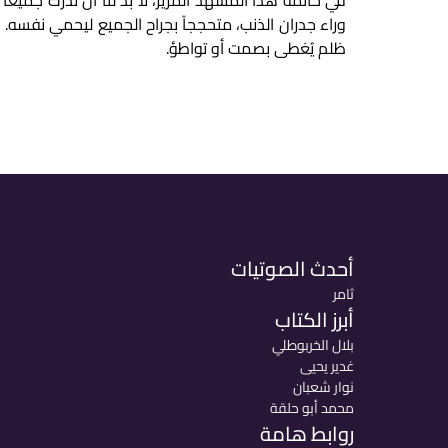
في خاتمة هذا المشهد المرير، لا بد لنا أن ندرك جميعاً أ
وراء جدران الذنب، متحججاً بجراح الجميع ليحمي نفسه. و
ظلم يُغطى بصمت أو تواطؤ.
أحدث الصوتيات
ثامر
أبرز الكتاب
بلال الخربوطلي
غدير يحيى
نوار شعبان
محمد أبو حلقة
روابط هامة