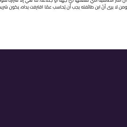
نّ النار الطائفية التي تُشعلها أيّ جهة أو جماعة، ما هي إلا شرارة تقو
من لا يرى أنّ ابن طائفته يجب أن يُحاسب عمّا اقترفت يداه، يكون شريكا