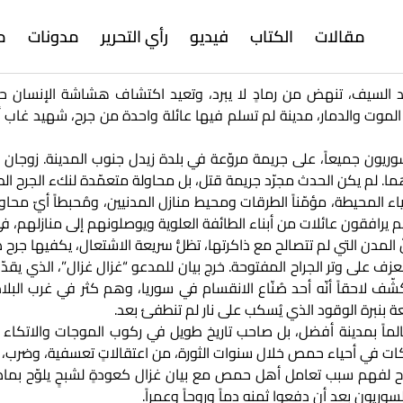
مقالات
الكتاب
فيديو
رأي التحرير
مدونات
م
السيف، تنهض من رمادٍ لا يبرد، وتعيد اكتشاف هشاشة الإنسان ح
موت والدمار، مدينة لم تسلم فيها عائلة واحدة من جرح، شهيد غاب أو
ون جميعاً، على جريمة مروّعة في بلدة زيدل جنوب المدينة. زوجان قت
ا. لم يكن الحدث مجرّد جريمة قتل، بل محاولة متعمّدة لنكء الجرح الطائ
اء المحيطة، مؤمّناً الطرقات ومحيط منازل المدنيين، ومُحبطاً أيّ محاو
 يرافقون عائلات من أبناء الطائفة العلوية ويوصلونهم إلى منازلهم، ف
المدن التي لم تتصالح مع ذاكرتها، تظلُّ سريعة الاشتعال، يكفيها جرح 
ف على وتر الجراح المفتوحة. خرج بيان للمدعو “غزال غزال”، الذي يقد
شّف لاحقاً أنّه أحد صُنّاع الانقسام في سوريا، وهم كثر في غرب البل
 بنبرة الوقود الذي يُسكب على نار لم تنطفئ بعد.
حالماً بمدينة أفضل، بل صاحب تاريخ طويل في ركوب الموجات والاتكاء
 في أحياء حمص خلال سنوات الثورة، من اعتقالاتٍ تعسفية، وضرب، واب
فهم سبب تعامل أهل حمص مع بيان غزال كعودةٍ لشبحٍ يلوّح بماضيه
يون بعد أن دفعوا ثمنه دماً وروحاً وعمراً.