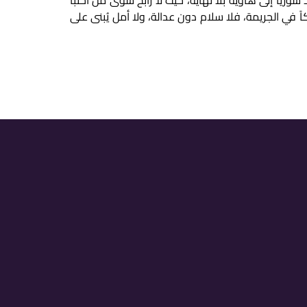
د سوريا إلى هاوية بلا نهاية، حيث لا رابح سوى من اختبأ
ً في الجريمة، فلا سلام دون عدالة، ولا أمل يُبنى على