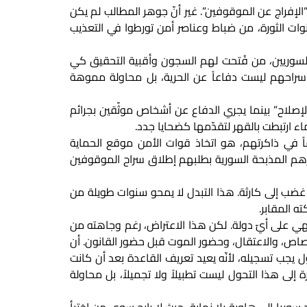
ركزية” و”الإفراج عن الموقوفين”. غير أنّ جوهر المطالب لم يكن
ات الثورة، من ضباط وعناصر أمن تورطوا في التعذيب
السوريين، من فُتحت لهم السجون وأقبية التحقيق كي
 سراحهم ليست دفاعاً عن الحرية، بل محاولة مموهة
إصلاح” بينما يجري الدفاع عن أشخاص موثّقين بجرائم
ء ارتبطت بالقهر لتقدّمها كضحايا جدد.
اً في ذاكرتهم، هو اتخاذ قوات الأمن موقع الحماية
ارهم المذبحة السورية بطلبهم إطلاق سراح الموقوفين
 غضب إلى كارثة. هذا التبدل لا يمحو سنوات طويلة من
ه المقابر.
ديهي على أيّ دولة. لكن هذا الاعتراض، رغم وجاهته من
لرصاص، والاعتقال، وحضور الموت قبل حضور القانون. أن
ل يجب تسجيله، لأنّه يعيد تعريف القاعدة بعد أن كانت
 إلى هذا التحول ليست تطبيلاً ولا تجميلاً، بل محاولة