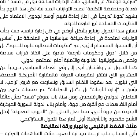
“شرعية مؤقتة”. في السابق، كانت الإدارات السابقة ترى في قسد “أداة
فعالة ومنخفضة التكلفة” لضبط التوازنات الميدانية، لكن هذا النهج بدأ
يشهد تحولاً تدريجياً في إطار إعادة تقييم أوسع لجدوى الاعتماد على
التنظيمات المسلحة غير التابعة للدولة.
تسارع هذا التحول وتبلور بشكل أوضح في ظل إدارة ترامب، حيث بدأت
الولايات المتحدة في إعادة صياغة سياساتها في المنطقة على أساس
أن الاستقرار المستدام لا يُبنى عبر “تنظيمات انفصالية عابرة للحدود”، بل
من خلال “دول وحكومات شرعية” قادرة على اتخاذ قرارات سيادية
وتحمل مسؤولياتها القانونية والأمنية أمام المجتمع الدولي.
هذا
التحول في واشنطن أدى إلى رفع الغطاء السياسي تدريجياً عن
المشاريع التي تفتقر لمقومات الدولة. فالمقاربة الأمريكية الجديدة،
التي تبلورت بعد سقوط النظام السابق وتسارعت مع فريق ترامب، لا
تؤمن بـ “إدارة الأزمات” بل بـ”حل الصراعات” عبر صفقات كبرى بين
لفاعلين الدوليين والإقليميين.
ومن هنا، بات نموذج “قسد” يمثل عائقاً
أمام التفاهمات مع أنقرة من جهة، وأمام بناء الدولة السورية المركزية
الجديدة من جهة أخرى، مما جعل التخلي عن “الجيوب المعزولة” (مثل
الشيخ مقصود والأشرفية) أولى ثمار هذا التحول الاستراتيجي.
مثلث الضغط الإقليمي وانهيار ورقة المقايضة
يأتي انسحاب حلب ترجمة ميدانية لصعود مثلث التفاهمات (التركية –