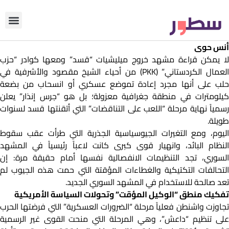
دوّن معنا
من نحن؟
رأي التحري
أنس حوى
لا يمكن قراءة مشهد خروج ميليشيات “قسد” ومعها كوادر “حزب
العمال الكردستاني” (PKK) من أحياء الشيخ مقصود والأشرفية في
حلب على أنها مجرد إعادة تموضع عسكري أو انسحاب من بضعة
كيلومترات في منطقة جغرافية معزولة؛ بل هو “جرس إنذار” يعلن
رسمياً نهاية مرحلة “اللعب على التناقضات” التي أتقنتها قسد لسنوات
طويلة.
اليوم، ومع التغيرات الجيوسياسية الجذرية التي طرأت عقب سقوط
النظام البائد، وانهيار قوى كبرى كانت لاعباً رئيسياً في المشهد
السوري، تجد التنظيمات الانفصالية نفسها أمام حقيقة مرة: إن
التحالفات التكتيكية والغطاءات المؤقتة التي حمت هذه الجيوب لم
تعد صالحة للاستخدام في المشهد السوري الجديد.
تفكيك منطق “الوكيل المؤقت” وتحولات السياسة الأمريكية
تجاوزت واشنطن فعلياً مرحلة “الضرورات العسكرية” التي فرضتها الحرب
على تنظيم “داعش”، وهي المرحلة التي منحت القوى غير الرسمية