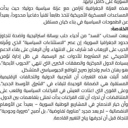
السورية على كامل ترابها.
هذه العزلة الجغرافية تتزامن مع عزلة سياسية دولية؛ حيث بدأت
المساعدات العسكرية الأمريكية تتخذ طابعاً تقنياً دفاعياً محدوداً، بعيداً
عن الطموحات السياسية في بناء كيان مستقل.
الخلاصة:
يبعث انسحاب “قسد” من أحياء حلب برسالة استراتيجية واضحة تتجاوز
حدود الجغرافيا السورية: إن عصر “الاستثناءات السياسية” الذي وفّرته
لحرب على الإرهاب قد شارف على الانتهاء.
وأن الرهان على بقاء الدعم
الأمريكي غير المشروط للأدوات غير الرسمية، في ظل إدارة تؤمن
بسيادة الدول المركزية والصفقات الكبرى التي تنهي “الحروب الأبدية”،
هو رهان خاسر وتجاوز صريح للواقع الجيوسياسي المتشكل.
لقد أثبتت هذه التغيرات أن الشرعية الدولية والتحالفات الإقليمية
المستقرة هي الضمانة الوحيدة للبقاء في “الشرق الأوسط الجديد”.
وعلى القوى التي اعتادت العيش في الفراغات السياسية واللعب على
المتناقضات أن تدرك أن تلك الفراغات بدأت تمتلئ بتفاهمات بين الدول،
وأن خيار الاندماج في المشاريع الوطنية السورية – بعيداً عن الأوهام
الانفصالية – لم يعد مجرد “مناورة تفاوضية”، بل أصبح “ضرورة وجودية”
للنجاة قبل أن تجرفها رياح التغيير القادمة.