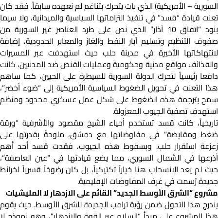
السورية – الأمريكية) الذي بات يتحرك بتناغم لم نعهده سابقاً. فقد كان
تعنت قيادة “قسد” في تنفيذ التزاماتها السياسية والميدانية، ولا سيما
بنود “اتفاق 10 آذار” الذي نص على طرد العناصر غير السورية من
صفوف التنظيم وتسليم آبار النفط والغاز والمعابر الحدودية، إضافة
لانتهاكاتها الأخيرة في مدينة حلب حيث استهدفت عبر المسيرات
والقذائف مواقع مدنية وحكومية وعمليات القنص ضد المدنيين، كانت
دافعا رئيسياً لتحرك الدولة السورية للسيطرة على الحيين، كما ساهم
هذا التعنت في تحويل الضغوط السياسية الأمريكية إلى “ضوء أخضر”،
سمح بترجمة هذه الضغوط على شكل عمل عسكري محدود ومنظم
استهدف تصفية الجيوب المعزولة.
تاريخياً،
كانت قسد تستخدم أحياء الشيخ مقصود والأشرفية “ورقة
ضغط ومقايضة” في مفاوضاتها مع دمشق، ملوحةً بقدرتها على
زعزعة استقرار حلب. وبسقوط هذه الجيوب، فقدت قسد أحد أهم
ذرعها في الشمال السوري
، مما يضع قيادتها في “عين العاصفة”،
حيث لم يعد الانسحاب هنا خياراً تكتيكياً، بل كان رضوخاً قسرياً لخرائط
جديدة رُسمت في غرف المفاوضات الإقليمية.
مشروع “الشرق الأوسط الجديد” القائم على الازدهار لا المليشيات
يندرج هذا التحول ضمن رؤية ترامب الجديدة للشرق الأوسط. حيث يقوم
هذا المشروع على مبدأ “السلام عبر القوة والازدهار”، وهو نموذج لا