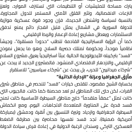
يترك مساحة للمليشيات أو التنظيمات التي تستنزف الموارد، وتعزز
النزعات الانفصالية، وتثير القلق الأمني المستمر للدول المجاورة.
بالنسبة لسياسة واشنطن الجديدة، فإن وجود قوة عسكرية موازية
للدولة السورية في الشمال يمثل فتيل انفجار دائم يمنع تدفق
الاستثمارات ويعطل مشاريع إعادة الإعمار والربط الإقليمي.
كما أن الرؤية الاستراتيجية القادمة تتطلب “حدوداً مستقرة”، وجيشاً
نظامياً موحداً، وحكومة تمتلك حصرية السلاح. وهو ما يجعل نموذج
“قسد” بتركيبته الأيديولوجية الحالية عبئاً استراتيجياً يعيق مشروع السلام
الإقليمي والازدهار الاقتصادي المنشود. فالمشروع الجديد لا يبحث عن
“شركاء ميدانيين” للحرب، بل يبحث عن “شركاء سياسيين” للاستقرار.
مأزق الجغرافيا وعزلة “الإدارة الذاتية”
بخسارة الشيخ مقصود، تتقلص خيارات “قسد” لتنحصر في مناطق شرق
الفرات، لكن حتى تلك المناطق لم تعد محصنة كما كانت. فالجيوب التي
كانت تمثل “عمقاً متقدماً” خارج مناطق السيطرة الأساسية كانت تمنح
قسد قدرة على المناورة المتعددة الاتجاهات. اليوم، ومع انكماش
السيطرة الجغرافية وازدياد وتيرة التنسيق بين أنقرة ودمشق (بمباركة
أمريكية ضمنية)، تجد قسد نفسها محاصرة بين مطرقة الضغط
العسكري التركي وسندان الرغبة الدولية في إعادة فرض سيادة الدولة