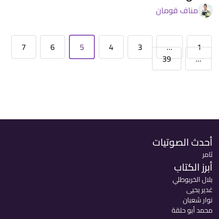
مناف قومان
7
6
5
4
3
…
1
39
…
أحدث الصوتيات
ثامر
أبرز الكتاب
بلال الخربوطلي
غدير يحيى
نوار شعبان
محمد أبو حلقة