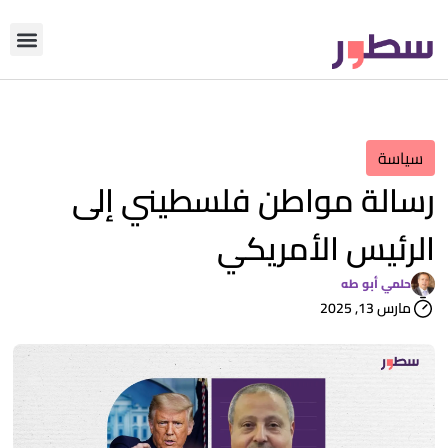
دوّن معنا
من نحن؟
رأي التحري
سياسة
رسالة مواطن فلسطيني إلى
الرئيس الأمريكي
حلمي أبو طه
مارس 13, 2025