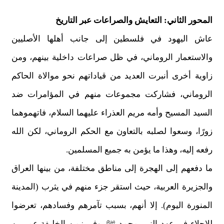
المحور الثاني: التعايش والصراعات عبر التاريخ
عاش اليهود في فلسطين إلى جانب أهلها الأصليين
والاستعمار الروماني، في ظل صراعات داخلية بينهم، ومن
زاوية أخرى أنبرت العديد من قياداتهم نحو موالاة الحاكم
الروماني، فشاركت مجموعات منهم في المؤامرات ضد
السيد المسيح وأمه مريم العذراء عليهما السلام، فاتهموهما
زورًا، وسعوا لصلبه بالتعاون مع الحكم الروماني، لكن الله
رفعه إليه، وهذا ما يؤمن به جميع المسلمين.
ما دفعهم إلى الهجرة إلى مناطق مختلفة، من بينها العراق
والجزيرة العربية، حيث استقر جزء منهم في يثرب (المدينة
المنورة اليوم). إلا أنهم، بسبب تآمرهم وفسادهم، تعرضوا
للإجلاء في عهد النبي محمد ﷺ. وفي زمن الخليفة عمر بن