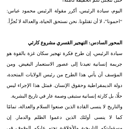
حتى تتجلى لكم الحقيقة كاملة؟
اليوم، سيادة الرئيس، أكرر مقولة الرئيس محمود عباس:
“احمونا”، لا أن تقتلونا. نحن نستحق الحياة، والعدالة لا تُجزَّأ.
المحور السادس: التهجير القسري مشروع كارثي
سيادة الرئيس، إن طرح فكرة تهجير سكان غزة بالقوة هو
جريمة إنسانية تعيدنا إلى عصور الاستعمار البغيض. ومن
المؤسف أن يأتي هذا الطرح من رئيس الولايات المتحدة،
دولة الديمقراطية وحقوق الإنسان. فمثل هذا الإجراء ليس
حلًا، بل كارثة إنسانية ستبقى وصمة عار في تاريخ البشرية.
والتاريخ لا ينسى القادة الذين صنعوا السلام والعدالة، تمامًا
كما لا ينسى أولئك الذين دعموا الظلم والدمار. إن
مسؤوليتكم التاريخية والأخلاقية تحتم عليكم الوقوف في