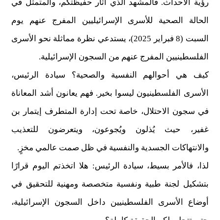
رؤية الأحداث. فالمشهد الذي أثار حفيظتكم، والمتمثل في
الحالة الصحية للأسرى الإسرائيليين المفرج عنهم يوم
السبت (8 فبراير 2025)، يستدعي نظرة مماثلة نحو الأسرى
الفلسطينيين المفرج عنهم من السجون الإسرائيلية.
كيف هي أحوالهم النفسية والصحية؟ سيادة الرئيس،
الأسرى الفلسطينيون ليسوا بخير. فهم يعانون أشد المعاناة
في سجون الاحتلال، خاصة تحت إدارة المتطرف إيتمار بن
غفير، حيث يُذلون ويُجوعون، ويتعرضون للتعذيب
والانتهاكات الجسدية والنفسية في ظل صمت عالمي مخزٍ.
لذا، فالأمر بسيط، سيادة الرئيس: هلا اتخذتم اليوم قرارًا
بتشكيل لجنة طبية ونفسية متخصصة ومهنية للتحقيق في
أوضاع الأسرى الفلسطينيين داخل السجون الإسرائيلية،