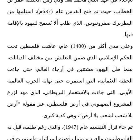
الخطاب، حيث تم فتح القدس عام (637م)، استلمها من
البطريرك صفرونيوس، الذي طلب ألا يُسمح لليهود بالإقامة
فيها.
وعلى مدى أكثر من (1400) عام، عاشت فلسطين تحت
الحكم الإسلامي الذي ضمن التعايش بين مختلف الديانات،
بينما ظل اليهود مشتتين في أرجاء العالم، حتى جاءت
الحقبة العثمانية، التي استمرت حتى نهاية الحرب العالمية
الأولى، التي جاءت بالاستعمار البريطاني، الذي مهد لزرع
المشروع الصهيوني في أرض فلسطين، عبر مقولة “أرض
بلا شعب لشعب بلا أرض”، وهي كذبة كبرى.
ثم جاء قرار التقسيم عام (1947)، والذي رغم ظلمه، قَبِل به
الفلسطينيون والعرب، بينما رفضته إسرائيل، واستمرت في