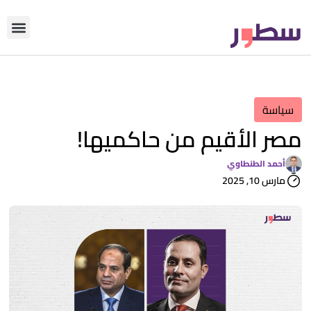
دوّن معنا
من نحن؟
رأي التحري
سياسة
مصر الأقيم من حاكميها!
أحمد الطنطاوي
مارس 10, 2025