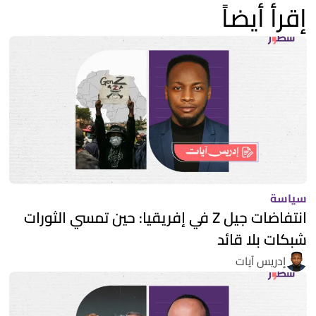
إقرأ أيضاً
سياسة
انتفاضات جيل Z في إفريقيا: حين تمسي الثورات
شبكات بلا قائد
إدريس آيات