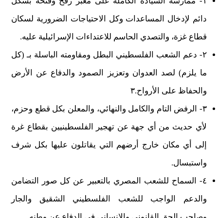
١- ممارسة السيادة الكاملة على معبر رفح وفتحه بشكل
دائم لإدخال المساعدات وكل الاحتياجات الضرورية لسكان
قطاع غزة، والتصدي الحاسم للاعتداءات الإسرائيلية عليه.
٢- دعم الشعب الفلسطيني البطل ومقاومته الباسلة بـ (كل
ما يلزم) لصد العدوان وتعزيز الصمود والدفاع عن الأرض
والحفاظ على الأرواح.٣
٣- الرفض التام والكامل والنهائي، والمعلن بكل قطع وحزم،
لأي حديث من أي جهة عن تهجير الفلسطينيين بقطاع غرة
إلى أي مكان خارج أرضهم التي يقاتلون عليها بكل شرف
واستبسال.
٤- السماح للشعب المصري بالتعبير عن كل صور التضامن
والدعم الواجب للشعب الفلسطيني الشقيق والجار
وصاحب الحق القانوني والإنساني في الدفاع عن وطنه.