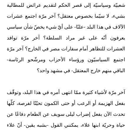
شعبيّة وسياسيّة إلى قصر الحكم لتقديم عرائض للمطالبة
بشيء، لا سيّما بخصوص معتقل؟ آخر مرّة اجتمع عشرات
الآلاف في هذا البلد -علنًا- على أيّ شيء يخصّ شأن سياسي
يعرفون أنّه على غير مراد السلطة؟ آخر مرّة توافد
العشرات للتظاهر أمام سفارات مصر في الخارج؟ آخر مرّة
اجتمع السياسيّون ورؤساء الأحزاب ومرشّحو الرئاسة-
الباقي منهم خارج المعتقل- في مشهد واحد؟
آخر مرّة لأشياء كثيرة ممّا انتهى أمره في هذا البلد، وتوقّف
بفعل الهزيمة أو الرعب أو حتى الكمون تحيّنًا لفرصة، كلّها
تحدث الآن بفعل إضراب ليلى سويف عن الطعام دفاعًا عن
حياة وحريّة ابنها علاء، يمكنني القول -بشبه يقين- أنّ علاء