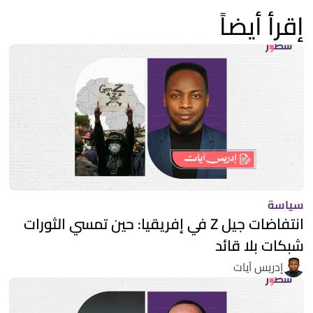
إقرأ أيضاً
سياسة
انتفاضات جيل Z في إفريقيا: حين تمسي الثورات
شبكات بلا قائد
إدريس آيات