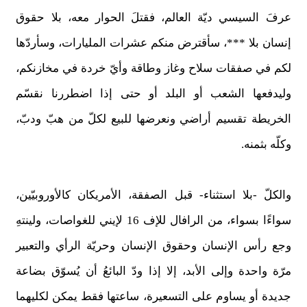
عرفَ السيسي ديّة العالم، فقتلَ الحوار معه، بلا حقوق
إنسان بلا ***، سأقترض منكم عشرات المليارات، وسأردّها
لكم في صفقات سلاح وغاز وطاقة وأيّ خردة في مخازنكم،
وليدفعها الشعب أو البلد أو حتى إذا اضطررنا نقسّم
الخريطة تقسيم أراضي ونعرضها للبيع لكلّ من هبّ ودبّ،
وكلّه بثمنه.
والكلّ -بلا استثناء- قبل الصفقة، الأمريكان كالأوروبيّين،
سواءًا بسواء، من الرافال للإف 16 لإيني للغواصات، ولينتهِ
وجع رأس الإنسان وحقوق الإنسان وحريّة الرأي والتعبير
مرّة واحدة وإلى الأبد، إلا إذا ودّ البائعُ أن يُسوّق بضاعة
جديدة أو يساوم على التسعيرة، ساعتها فقط يمكن لكليهما