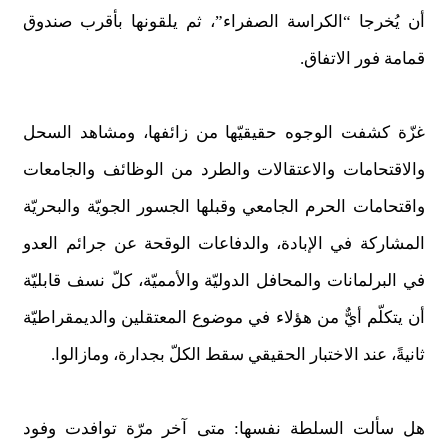
أن يُخرجا “الكراسة الصفراء”، ثم يلقونها بأقرب صندوق
قمامة فور الاتفاق.
غزّة كشفت الوجوه حقيقيّها من زائفها، ومشاهد السحل
والاقتحامات والاعتقالات والطرد من الوظائف والجامعات
واقتحامات الحرم الجامعي وقبلها الجسور الجويّة والبحريّة
المشاركة في الإبادة، والدفاعات الوقحة عن جرائم العدو
في البرلمانات والمحافل الدوليّة والأمميّة، كلّ نسف قابليّة
أن يتكلّم أيٌّ من هؤلاء في موضوع المعتقلين والديمقراطيّة
ثانيةً، عند الاختبار الحقيقي سقط الكلّ بجدارة، ومازالوا.
هل سألت السلطة نفسها: متى آخر مرّة توافدت وفود