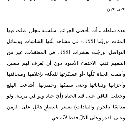
حتى حين.
هذه سلطة بدأت بأقصى الجرائم، سلسلة مجازر قتلت فيها
المئات -وربّما الآلاف- في مشاهد بثّتها الشاشات ووسائل
التواصل، وزجّت بعشرات الآلاف في المعتقلات، غير من
ابتلعهم ثقب الاختفاء الأسود دون أن يُعرف لهم مصير،
وأممت الحياة كلّها -أو عسكرتها للدقّة- بإعلامها وصحافتها
وأحزابها ونقاباتها وحتى سمكها وجمبريها، أشاعت الهلع
وجعلت الباقي على قيد الحياة (أيّ حياة ولو في مزبلة، ولو
مداسًا بالجزم والبيادات) يشعر بانتصارٍ هائلٍ على الزمن
وعلى القدر وعلى الكلّ فقط لأنّه حي.