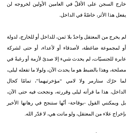
خارج السجن على الأقلّ في العامين الأولين لخروجه لن
يفعل هذا الأثر، خاصّةً في الداخل.
لم يخرج من المعتقل واحدٌ بلا ثمن، للداخل أو للخارج، لدولة
أو لمجموعة ضاغطة، لأصدقاء أو لأعداء، أو حتى لشركة
عابرة للجنسيّات، لم يحدث شيء إلا صدىً لأزمة أو رغبةً في
مصلحة، وهذا بالضبط هو ما يحدث الآن، ولولا ما تفعله ليلى،
لما حرّك ستارمر ولا لامي “مؤخرتيهما”، تمامًا كحال
الداخل، هذا ما قرأته ليلى وقررته، ونجحت فيه حتى الآن،
بل ويمكنني القول -بوقاحة- أنّها ستنجح في رهانها الأخير
بإخراج علاء من المعتقل، ولو ماتت هي، لا قدّر الله.