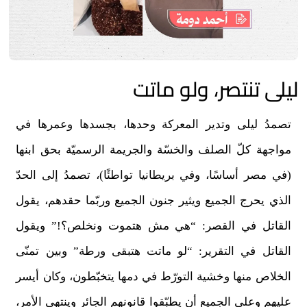
ليلى تنتصر، ولو ماتت
تصمدُ ليلى وتدير المعركة وحدها، بجسدها وعمرها في
مواجهة كلّ الصلف والخسّة والجريمة الرسميّة بحق ابنها
(في مصر أساسًا، وفي بريطانيا تواطئًا)، تصمدُ إلى الحدّ
الذي يحرج الجميع ويثير جنون الجميع وربّما حقدهم، يقول
القاتل في القصر: “هي مش هتموت ونخلص؟!” ويقول
القاتل في التقرير: “لو ماتت هتبقى ورطة” وبين تمنّى
الخلاص منها وخشية التورّط في دمها يتخبّطون، وكان أيسر
عليهم وعلى الجميع أن يطبّقوا قانونهم الجائر وينتهى الأمر،