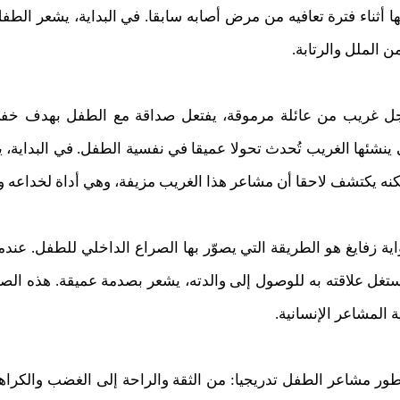
ا أثناء فترة تعافيه من مرض أصابه سابقا. في البداية، يشعر الطفل
الملل والرتابة.
 رجل غريب من عائلة مرموقة، يفتعل صداقة مع الطفل بهدف خف
ي ينشئها الغريب تُحدث تحولا عميقا في نفسية الطفل. في البداية
كنه يكتشف لاحقا أن مشاعر هذا الغريب مزيفة، وهي أداة لخداعه وتح
 رواية زفايغ هو الطريقة التي يصوّر بها الصراع الداخلي للطفل. عن
ستغل علاقته به للوصول إلى والدته، يشعر بصدمة عميقة. هذه الصد
المشاعر الإنسانية.
طور مشاعر الطفل تدريجيا: من الثقة والراحة إلى الغضب والكراهية 