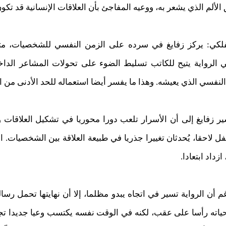
م الذي يشعر به، ووعيه المفاجئ بأن العلاقات الإنسانية قد تكون 
لكي: يركز زفايغ في سرده على الزمن النفسي للشخصيات، متج
 الرواية يتيح للكاتب تسليط الضوء على تحولات المشاعر الداخل
فسي الذي يعيشه. وهذا ما يفسر أيضا استعماله للحد الأدنى من ا
شير زفايغ إلى أن الأسرار تلعب دورا محوريا في تشكيل العلاقات و
 لاحقا، يُحدثان تغييرا جذريا في طبيعة العلاقة بين الشخصيات. ال
زداد ابتعادا.
م أن الرواية تسير في اتجاه يبدو مظلما، إلا أن نهايتها تحمل ر
 حياته رأسا على عقب، لكنه في الوقت نفسه يكتسب وعيا جديدا تج