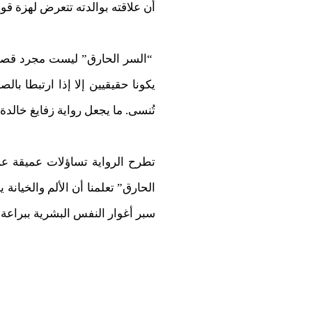
أن علاقته بوالدته تتعرض لهزة قوية،
“السر الحارق” ليست مجرد قصة ع
يكونا حقيقيين إلا إذا ارتبطا بال
تُنسى. ما يجعل رواية زفايغ خالد
تطرح الرواية تساؤلات عميقة عن
الحارق” تعلمنا أن الألم والخيان
سبر أغوار النفس البشرية ببراعة 