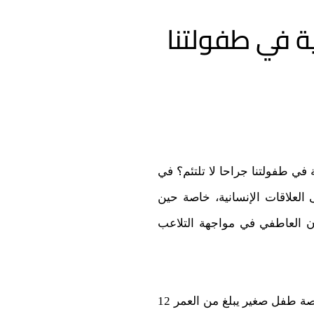
ة في طفولتنا
 في طفولتنا جراحا لا تلتئم؟ في
 العلاقات الإنسانية، خاصة حين
ان العاطفي في مواجهة التلاعب
قصة عن البراءة المهددة: تدور أحداث الرواية في فندق منعزل بين الجبال النمساوية، حيث نتابع قصة طفل صغير يبلغ من العمر 12