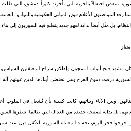
رية تنتفض احتفالاً بالحرية التي تأخرت كثيراً. دمشق، التي ظلت 
ما رفع المواطنون الأعلام فوق المباني الحكومية والميادين العامة.
النظام، بل مثّل أيضاً بداية لعهدٍ جديد يتطلع فيه السوريون إلى بناء
تياز
اً كان مشهد فتح أبواب السجون وإطلاق سراح المعتقلين السياسي
السورية ذرفت دموع الفرح وهي تحتضن أبناءها الذين غيبتهم آلة 
نائهن، وبين الآباء وبناتهم، كانت كفيلة بأن تُشعل في القلوب 
اتهم، بل بداية لصفحة جديدة من العدالة التي طالما انتظرها السور
ن خرجوا فجر اليوم، تجسد المعاناة السورية. اعتُقل قبل ست سنوات