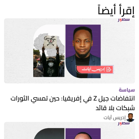
إقرأ أيضاً
سياسة
انتفاضات جيل Z في إفريقيا: حين تمسي الثورات
شبكات بلا قائد
إدريس آيات