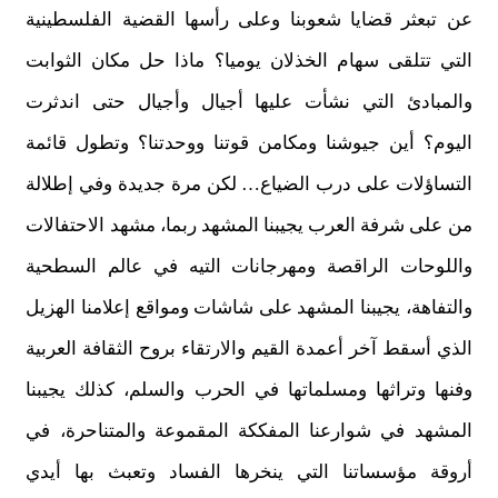
عن تبعثر قضايا شعوبنا وعلى رأسها القضية الفلسطينية
التي تتلقى سهام الخذلان يوميا؟ ماذا حل مكان الثوابت
والمبادئ التي نشأت عليها أجيال وأجيال حتى اندثرت
اليوم؟ أين جيوشنا ومكامن قوتنا ووحدتنا؟ وتطول قائمة
التساؤلات على درب الضياع… لكن مرة جديدة وفي إطلالة
من على شرفة العرب يجيبنا المشهد ربما، مشهد الاحتفالات
واللوحات الراقصة ومهرجانات التيه في عالم السطحية
والتفاهة، يجيبنا المشهد على شاشات ومواقع إعلامنا الهزيل
الذي أسقط آخر أعمدة القيم والارتقاء بروح الثقافة العربية
وفنها وتراثها ومسلماتها في الحرب والسلم، كذلك يجيبنا
المشهد في شوارعنا المفككة المقموعة والمتناحرة، في
أروقة مؤسساتنا التي ينخرها الفساد وتعبث بها أيدي