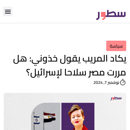
دوّن معنا
من نحن؟
رأي التحري
سياسة
يكاد المريب يقول خذوني: هل
مررت مصر سلاحا لإسرائيل؟
نوفمبر 7, 2024