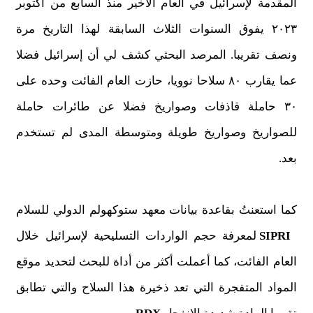
المقدمة لإسرائيل في العام الأخير منذ السابع من أكتوبر
٢٠٢٣ يفوق السنوات الثلاث السابقة لهذا التاريخ مرة
ونصف تقريبا. المرصد البحثي كشف لي أن إسرائيل فضلا
عما يقارب ٨٠ سلاحا نوويا، حازت العام الفائت وحده على
٣٠ حاملة قاذفات وصواريخ فضلا عن طائرات حاملة
للصواريخ وصواريخ طويلة ومتوسطة المدى لم تستخدم
بعد.
كما استعنتُ بقاعدة بيانات معهد ستوكهولم الدولي للسلام
SIPRI
لمعرفة حجم الواردات التسليحية لإسرائيل خلال
العام الفائت، كما أعملت أكثر من أداة للبحث لتحديد موقع
المواد المتفجرة التي تعد ذخيرة هذا السلاح والتي تطابق