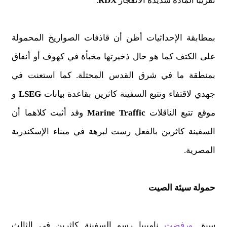
تقريبا المادة شديدة الانفجار
RDX
.
بمطابقة الإحداثيات أظن أن قاذفات الصواريخ المحمولة
على الكتف كما هو حال ذخيرتها مخبأة في كهوف أو أنفاق
بمنطقة ما في شرق القدس المحتلة. كما استعنت في
جهدي لاقتفاء وتتبع السفينة كاثرين بقاعدة بيانات
LSEG
و
موقع تتبع الناقلات
Marine Traffic
وقد أثبت كلاهما أن
السفينة كاثرين بالفعل رست لبرهة في ميناء الإسكندرية
المصرية.
حمولة سيئة الصيت
سبق
ورفضت
ناميبيا رسو السفينة كاثرين في الثالث