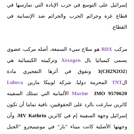
إسرائيل على التوسع في حرب الإبادة التي تمارسها في
قطاع غزة وجرائم الحرب والجرائم ضد الإنسانية في
القطاع.
مركب
RDX
هو سلاح سيء السمعة، أصله مركب عضوي
يسمى كيميائيا بال
Xexogen
وتركيبته الكيميائية هي
(
CH2N2O2)3
وتفوق في أثرها التفجيري مادة
ال
TNT
المحرمة دوليا. شركة لوبيكا مارين
Lubeca
IMO 9570620
Marine
الألمانية التي تمتلك السفينه
كاثرين سارعت بالرد على الحقوقيين، نافية تماما أن تكون
إسرائيل وجهة السفينة إم في كاثرين
MV Kathrin
، وأن
وجهتها الأصلية كانت ميناء ”بار“ في مونتينيجرو ”الجبل