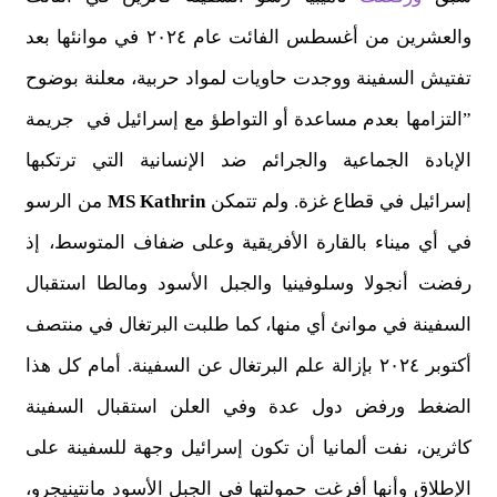
والعشرين من أغسطس الفائت عام ٢٠٢٤ في موانئها بعد
تفتيش السفينة ووجدت حاويات لمواد حربية، معلنة بوضوح
”التزامها بعدم مساعدة أو التواطؤ مع إسرائيل في جريمة
الإبادة الجماعية والجرائم ضد الإنسانية التي ترتكبها
إسرائيل في قطاع غزة. ولم تتمكن
MS Kathrin
من الرسو
في أي ميناء بالقارة الأفريقية وعلى ضفاف المتوسط، إذ
رفضت أنجولا وسلوفينيا والجبل الأسود ومالطا استقبال
السفينة في موانئ أي منها، كما طلبت البرتغال في منتصف
أكتوبر ٢٠٢٤ بإزالة علم البرتغال عن السفينة. أمام كل هذا
الضغط ورفض دول عدة وفي العلن استقبال السفينة
كاثرين، نفت ألمانيا أن تكون إسرائيل وجهة للسفينة على
الإطلاق وأنها أفرغت حمولتها في الجبل الأسود مانتينيجرو،