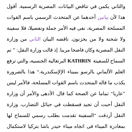
والثاني يكمن في تناقض البيانات. المصرية الرسمية. أقول
هذا لأن
بيانين
أحدهما عن المتحدث الرسمي باسم القوات
المسلحة المصرية، نفى فيه الأمر جملة وتفصيلا، فلا سفينة
ولا شحنة ولا من يحزنون. ناقضه البيان
الثاني
من وزارة
النقل المصرية وكان فاضحا مريبا. إذ قالت وزارة النقل: ” تم
السماح للسفينة
KATHRIN
البرتغالية الجنسية، والتي ترفع
العلم الألماني بالرسو بميناء الإلإسكندرية.“ هذا بالضرورة
يكذب ما قاله المتحدث باسم القوات المسلحة، فالأمر ليس
”عاريا“ تماما عن الصحة كما قال. الأدهى والأمر أن وزارة
النقل أحبت أن تجيد فسقطت في حبائل التضارب. وزارة
النقل أردفت “السفينة تقدمت بطلب رسمي للسماح لها
بمغادرة الميناء فى اتجاه ميناء حيدر باشا بتركيا لاستكمال