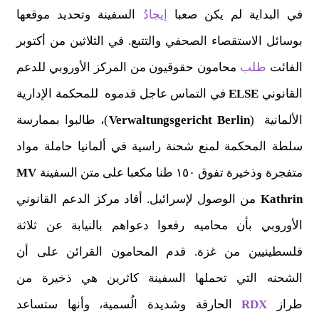
في البداية لم يكن صعبا
إيجاد
ُ السفينة وتحديد موقعها
بوسائل الاستقصاء الصحفي والتتبع. في الثلاثين من أكتوبر
الفائت
طلب
محامون حقوقيون من المركز الأوروبي للدعم
القانوني
ELSE
في التماس عاجل قدموه للمحكمة الإدارية
الألمانية (
Verwaltungsgericht Berlin
)، طالبوا بممارسة
سلطة المحكمة لمنع شحنة راسية في ألمانيا حاملة مواد
متفجرة وذخيرة تفوق ١٥٠ طنا مكعبا على متن السفينة
MV
Kathrin
من الوصول لإسرائيل. أفاد مركز الدعم القانوني
الأوروبي بأن محاميه رفعوا دعواهم بالنيابة عن ثلاثة
فلسطينيين من غزة. قدم المحامون القرائن على أن
الشحنه التي تحملها السفينة كاثرين هي ذخيرة من
طراز
RDX
الحارقة وشديدة الُسمية، وأنها ستساعد