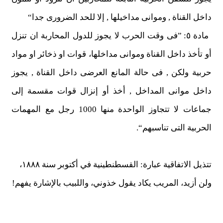
داخل القناة , وموانى مداخيلها , إلا للحد الضرورى جدا“
مادة ٥: ”فى وقت الحرب لا يجوز للدول المحاربة ان تنزل
أو تأخذ داخل القناة وموانى مداخلها، قوات او ذخائر او مواد
حربية ولكن , فى حالة المانع العرضى داخل القناة , يجوز
داخل موانى المداخل , أخذ أو إنزال قوات مقسمة إلى
جماعات لا تتجاوز الواحدة منها 1000 رجل مع المهمات
الحربية التى تناسبهم“.
تتذيل الاتفاقية عبارة: القسطنطينية في أكتوبر سنة ١٨٨٨،
ولن أزيد، المريب يكاد يقول خذوني، واللبيب بالإشارة يفهم!