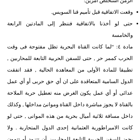
الزمن أستخلص أمرين:
وقعت الاتفاقية قبل تأميم قنا السويس.
حتى لو أخذنا بالاتفاقية فننظر إلى المادتين الرابعة
والخامسة
مادة ٤: “لما كانت القناة البحرية تظل مفتوحة فى وقت
الحرب كممر حر , حتى للسفن الحربية التابعة للمحاربين ,
تطبيقا للمادة الأولى من المعاهدة الحالية , فقد اتفقت
الدول السامية المتعاقدة على ان أي حق حربى أو أي عمل
عدائى أو أي عمل يكون الغرض منه تعطيل حرية الملاحة
بالقناة لا يجوز مباشرة داخل القناة وموانئ مداخلها , وكذلك
داخل مسافة ثلاثية أميال بحرية من هذه الموانى , حتى لو
كانت الامبراطورية العثمانية إحدى الدول المتحاربة . ولا
يجوز للسفن الحربية التابعة للمحاربين أن تتزود أو تتمون