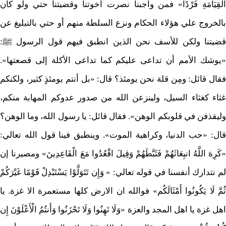
الْقِيَامَةِ فَرْدًا» فمن واجبنا نصرت اخوتنا وقضيتنا حتي ولو كان
بالخروج علي هؤلاء الحكام ونزع السلطة منهم أو حتي بالتبليغ عن
قضيتنا ولكن للأسف نحن الذين انطبق فيهم قول الرسول ﷺ:
«يوشك الأمم أن تداعى عليكم كما تداعى الأكلة إلى قصعتها».
فقال قائل: ومِن قلة نحن يومئذ؟ قال: «بل أنتم يومئذٍ كثير، ولكنكم
غثاء كغثاء السيل، ولينزعن الله من صدور عدوكم المهابة منكم،
وليقذفن في قلوبكم الوهن». فقال قائل: يا رسول الله، وما الوهن؟
قال: «حب الدنيا، وكراهية الموت». وينطبق فينا قول الله تعالي:
«كَرِهَ اللَّهُ انبِعَاثَهُمْ فَثَبَّطَهُمْ وَقِيلَ اقْعُدُوا مَعَ الْقَاعِدِينَ» ومصيرنا إن
لم نتدارك أنفسنا في قوله تعالي: « وَإِن تَتَوَلَّوْا يَسْتَبْدِلْ قَوْمًا غَيْرَكُمْ
ثُمَّ لَا يَكُونُوا أَمْثَالَكُم» فوالله ان الارض كلها مستعمرة الا غزة. يا
اهل غزة يا اهل المجد والعزة «وَلَا تَهِنُوا وَلَا تَحْزَنُوا وَأَنتُمُ الْأَعْلَوْنَ إِن