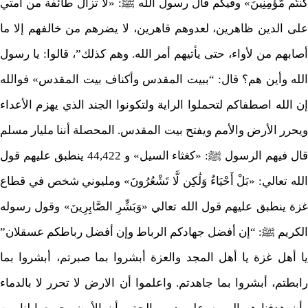
كُنتُم مُّؤْمِنِينَ» وفيكم قال رسول الله ﷺ: «لا تزال طائفة من أمتي
على الدين ظاهرين، لعدوهم قاهرين، لا يضرهم من خالفهم إلا ما
أصابهم من لأواء، حتى يأتيهم أمر الله. وهم كذلك”، قالوا: يا رسول
الله وأين هم؟ قال: “ببيت المقدس وأكناف بيت المقدس» فوالله
إن الله اصطفاكم لتحملوا الراية ولتكونوا الجند الذي يهزم الأعداء
ويحرر الأرض والأمم ويفتح بيت المقدس. المحصلة أننا مليار مسلم
قال فيهم الرسول ﷺ: «كغثاء السيل» و 44,422 ينطبق عليهم قول
الله تعالي: «بَلْ أَحْيَاءٌ وَلَٰكِن لَّا تَشْعُرُونَ» ومليوني شخص في قطاع
غزة ينطبق عليهم قول الله تعالي «وَبَشِّرِ الصَّابِرِينَ» وقول رسوله
الكريم ﷺ: “إن أفضل جهادكم الرباط وإن أفضل رباطكم عسقلان”
يا أهل غزة يا أهل المجد والعزة أبشروا بما صبرتم، أبشروا بما
رابطتم، أبشروا بما جاهدتم. واعلموا أن الارض لا تحرر لا بالدماء