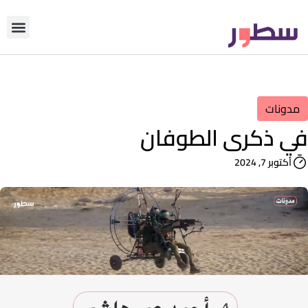
دوّن معنا
من نحن؟
رأي التحري
مدونات
في ذكرى الطوفان
أكتوبر 7, 2024