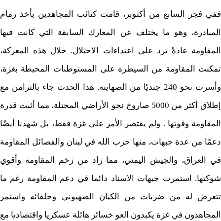
ففي فجر السابع من أكتوبر، قامت كتائب المجاهدين بأخذ زمام
المبادرة، وهو ما يختلف عن المعارك السابقة التي كانت فيها
المقاومة عادةً ترد على اعتداءات الاحتلال. خلال هذه المعركة،
تمكنت المقاومة من السيطرة على المستوطنات المحيطة بغزة،
وأسرت نحو 240 جنديًا من الصهاينة. هذا الحدث جاء بالتزامن مع
إطلاق أكثر من 5000 صاروخ نحو الأراضي المحتلة، مما أثبت قدرة
المقاومة وقوتها . ولم يقتصر الأمر على غزة فقط، بل شهدنا أيضًا
دعمًا من عدة جبهات، منها حزب الله في لبنان والفصائل المقاومة
في العراق، والجيش اليمني، مما زاد من زخم المقاومة وأقوي
شوكتها. استمرت جبهات الاسناد دائما في دعم المقاومة رغم ما
تتعرض له من ضربات من الكيان الصهيوني وحلفائه واستمر
المجاهدون في غزة يكبدون العو خسائر هائلة عسكريا واقتصاديا مع