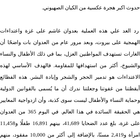
حدوث اكبر هجرة عكسية من الكيان الصهيوني.
رد العد علي هذه العملية بعدوان غاشم على غزة واعتداءات
الهمجية على بيروت، وبعد مرور عام من العدوان بات واضحًا أن
الغارات تستهدف المواطنين العزل، بما في ذلك الأطفال والنساء
والشيوخ، أكثر من استهدافها للمقاومة. فالهدف الأساسي لهذه
الاعتداءات هو تدمير الحجر والشجر وإبادة البشر. هذه الفظائع
أيقظتنا من غفوتنا وجعلتنا ندرك أن ما يُسمى بالقوانين الدولية
وحماية النساء والأطفال ليست سوى كذبة، وأن ازدواجية المعايير
هي الحقيقة السائدة في هذا العالم. في اليوم 365 من العدوان
على غزة، بلغ عدد الضحايا 41,689، بينهم 16,891 طفلًا و11,458
امرأة و2,419 مسنًا، بالإضافة إلى أكثر من 10,000 مفقود، منهم