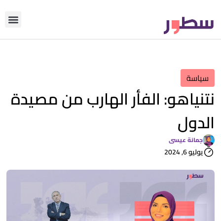
دوّن معنا
من نحن؟
رأي التحري
سياسة
نتنياهو: الفأر الهارب من مصيدة
الدول
جمانة عيسى
يوليو 6, 2024