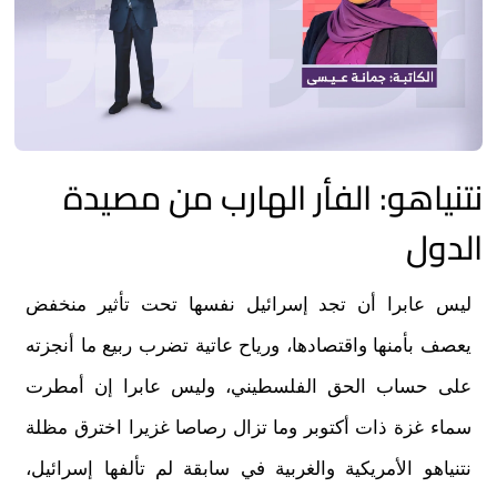
نتنياهو: الفأر الهارب من مصيدة
الدول
ليس عابرا أن تجد
إ
سرائيل نفسها تحت تأثير منخفض
يعصف بأمنها واقتصادها، ورياح عاتية تضرب ربيع ما
أ
نجزته
على حساب الحق الفلسطيني، وليس عابرا
إ
ن أمطرت
سماء غزة ذات أكتوبر وما
تزال رصاصا غزيرا اخترق مظلة
نتنياهو الأمر
ي
كية والغربية في سابقة لم تألفها
إسرائيل
،