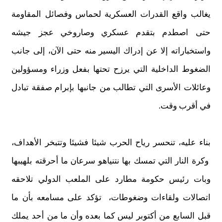
يغالب واقع القدرات العسكرية لحماس وفصائل المقاومة
حتى اصطدم بتقدم عسكري وصاروخي عجز جيشه
واستخباراته إلا عن
إ
دراك اليسير منه حتى الآن، إلى جانب
الضغوط الداخلية التي يرزح تحتها بفعل وزراء ومسؤولين
وعائلات الأسرى التي تطالب من جانبها ب
إ
برام صفقة تبادل
في أقرب وقت.
بناء عليه
، تنحسر رياح الحرب شيئا فشيئا وتتبخر الأهداف،
وكرة النار التي تمسك بها نتنياهو سرعان ما أحرقته بلهيبها
وبات رئيس حكومة مطارد على الملعب
الدولي تلاحقه
اتصالات ولقاءات وضغوطات، تؤكد على مسامعه بأن ما
قبل السابع من أكتوبر ليس كما بعده وأن ما من أحد يملك