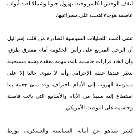
ليقف الوحش الكاسر وحيدا يهرول جنوبا وشمالا لصد
أ
بواب
عاصفة هوجاء فتحت على مصراعيها.
تشي أغلب التحليلات السياسية الصادرة من قلب إسرائيل
أ
ن الرجل المتربع على رأس الحكومة أمام مفترق طرق،
وأن اتخاذ قرارات حاسمة باتت مهمة معقدة وشبه مستحيلة
يتعثر عندها عقله الإجرامي
و
أ
نه لا يقو
ى
حاليا
إ
لا على
ممارسة الهروب إلى الأمام باحتراف
، وقد
ملئ جعبته
ب
ما
استطاع
إ
ليه سبيلا من الأيام
والأسابيع التي باتت فاصلة
وحاسمة على التوقيت الأمريكي
.
كشر نتنياهو عن
أ
نيابه السياسية والعسكرية، تورط