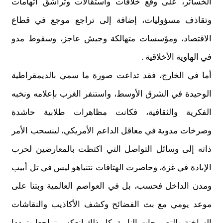
الخسائر، على وقع خلافات واستقالات وتراشق اتهامات
وتقاذف مسؤوليات،
إ
ضافة
إ
لى تراجع موجع في قطاع
الاقتصاد، ومؤسسات متهالكة وجيش عاجز، وسقوط مدو
في الهاوية الأخلاقية
.
أما في الخارج
،
فقد تداعت صورة ما سمي بالديمقراطية
الوحيدة في الشرق الأوسط، واستنفر الغرب ب
إ
علامه ونخبه
الفكرية والثقافية، فكانت مظاهرات
طلابية حاشدة
وصرخات مدوية في معاقل الداعم
الأمريكي،
لينسحب الأمر
ذاته
إلى
وسائل التواصل
التي اكتظت
بالمعارضين لحرب
الإ
بادة في غزة، وحاصرت الهتافات نتنياهو ليس في تل
أ
بيب
ومدن الداخل فحسب
،
بل في العواصم العالمية وبتنا على
موعد يومي مع بث الفضائح وكشف الأكاذيب والنقاشات
الساخنة والتصريحات النارية، كل ذلك انعكس تراجعا وترددا