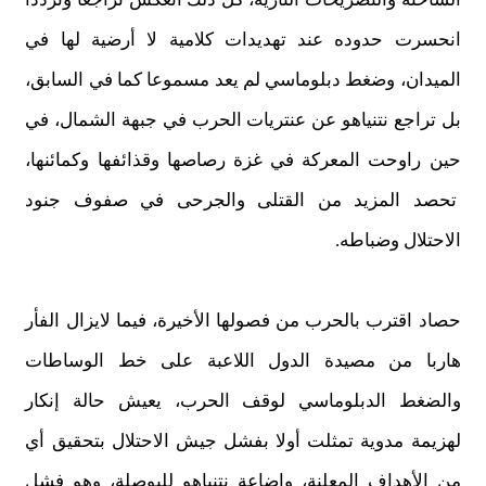
انحسرت حدوده عند تهديدات كلامية لا أرضية لها في
الميدان، وضغط دبلوماسي لم يعد مسموعا كما في السابق،
بل تراجع نتنياهو عن عنتريات الحرب في جبهة الشمال
،
في
حين را
و
حت المعركة في غزة رصاصها وقذائفها وكمائنها،
تحصد المزيد من القتلى والجرحى في صفوف جنود
الاحتلال وضباطه
.
حصاد اقترب بالحرب من فصولها الأخيرة، فيما لايزال الفأر
هاربا من مصيدة الدول اللاعبة على خط الوساطات
والضغط الدبلوماسي لوقف الحرب، يعيش حالة إنكار
لهزيمة مدوية تمثلت
أ
ولا بفشل جيش الاحتلال بتحقيق
أ
ي
من الأهداف المعلنة، و
إ
ضاعة نتنياهو للبوصلة، وهو فشل