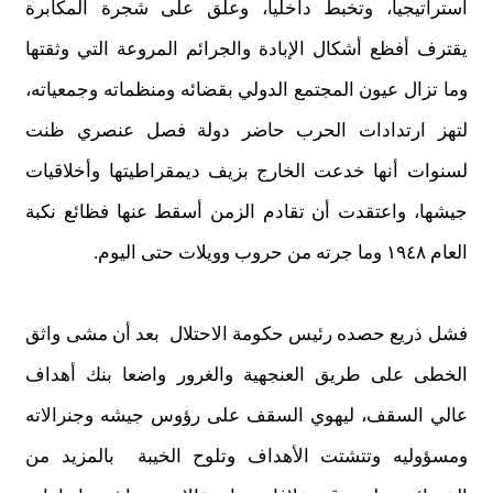
استراتيجيا، وتخبط داخليا، وعلق على شجرة المكابرة
يقترف أفظع أشكال الإبادة
والجرائم المروعة التي وثقتها
وما
تزال عيون المجتمع الدولي بقضائه ومنظماته وجمعياته،
لتهز ارتدادات الحرب حاضر دولة فصل عنصري ظنت
لسنوات
أ
نها خدعت الخارج بزيف ديمقراطيتها و
أ
خلاقيات
جيشها، واعتقدت أن تقادم الزمن أسقط عنها فظائع نكبة
العام ١٩٤٨ وما جرته من حروب وويلات حتى اليوم.
فشل ذريع حصده رئيس حكومة
الاحتلال بعد
أن مشى واثق
الخطى على طريق
العنجهية
والغرور واضعا بنك أهداف
عالي السقف، ليهوي السقف على رؤوس جيشه وجنرالاته
ومسؤوليه وتتشتت الأهداف وتلوح الخيبة بالمزيد من