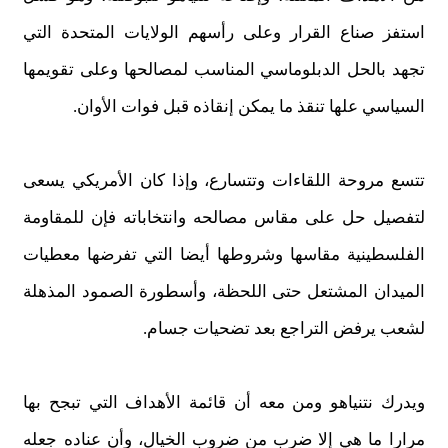
استفز صناع القرار وعلى رأسهم الولايات المتحدة التي
تجهد بالحل الدبلوماسي المناسب لمصالحها وعلى تقويمها
السياسي علها تنقذ ما يمكن
إ
نقاذه قبل فوات الأوان
.
تتسع مروحة اللقاءات وتتسارع، و
إ
ذا كان الأمريكي
يسعى
لتفصيل حل على مقاس مصالحه وانتخاباته فإن للمقاومة
الفلسطينية مقاسها وشروطها
أ
يضا التي تفرضها معطيات
الميدان المشتعل حتى اللحظة، و
أ
سطورة الصمود المذهلة
لشعب يرفض التراجع بعد تضحيات جسام.
ويدرك نتنياهو ومن معه أن قائمة الأهداف التي تبجح بها
مرارا ما هي إلا ضرب من ضروب الخيال، وأن عناده جعله