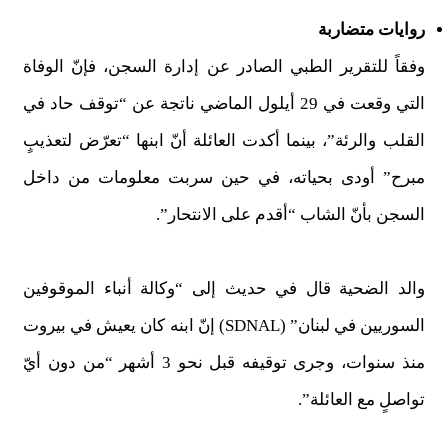
روايات متضاربة
وفقاً للتقرير الطبي الصادر عن إدارة السجن، فإنّ الوفاة
التي وقعت في 29 أيلول الماضي ناتجة عن “توقف حاد في
القلب والرئة”، بينما أكدت العائلة أنّ ابنها “تعرّض لتعذيبٍ
مبرح” أودى بحياته، في حين سربت معلومات من داخل
السجن بأنّ الشاب “أقدم على الانتحار”.
والد الضحية قال في حديث إلى “وكالة أنباء الموقوفين
السوريين في لبنان” (SDNAL) إنّ ابنه كان يعيش في بيروت
منذ سنوات، وجرى توقيفه قبل نحو 3 أشهر “من دون أيّ
تواصلٍ مع العائلة”.