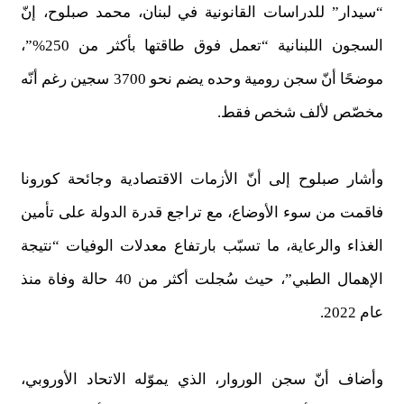
“سيدار” للدراسات القانونية في لبنان، محمد صبلوح، إنّ
السجون اللبنانية “تعمل فوق طاقتها بأكثر من 250%”،
موضحًا أنّ سجن رومية وحده يضم نحو 3700 سجين رغم أنّه
مخصّص لألف شخص فقط.
وأشار صبلوح إلى أنّ الأزمات الاقتصادية وجائحة كورونا
فاقمت من سوء الأوضاع، مع تراجع قدرة الدولة على تأمين
الغذاء والرعاية، ما تسبّب بارتفاع معدلات الوفيات “نتيجة
الإهمال الطبي”، حيث سُجلت أكثر من 40 حالة وفاة منذ
عام 2022.
وأضاف أنّ سجن الوروار، الذي يموّله الاتحاد الأوروبي،