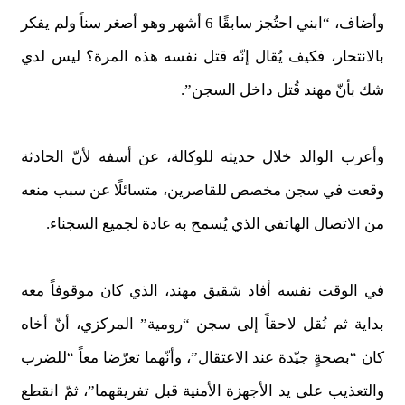
وأضاف، “ابني احتُجز سابقًا 6 أشهر وهو أصغر سناً ولم يفكر
بالانتحار، فكيف يُقال إنّه قتل نفسه هذه المرة؟ ليس لدي
شك بأنّ مهند قُتل داخل السجن”.
وأعرب الوالد خلال حديثه للوكالة، عن أسفه لأنّ الحادثة
وقعت في سجن مخصص للقاصرين، متسائلًا عن سبب منعه
من الاتصال الهاتفي الذي يُسمح به عادة لجميع السجناء.
في الوقت نفسه أفاد شقيق مهند، الذي كان موقوفاً معه
بداية ثم نُقل لاحقاً إلى سجن “رومية” المركزي، أنّ أخاه
كان “بصحةٍ جيّدة عند الاعتقال”، وأنّهما تعرّضا معاً “للضرب
والتعذيب على يد الأجهزة الأمنية قبل تفريقهما”، ثمّ انقطع