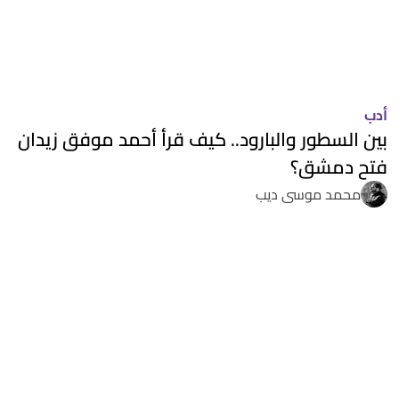
أدب
بين السطور والبارود.. كيف قرأ أحمد موفق زيدان
فتح دمشق؟
محمد موسى ديب