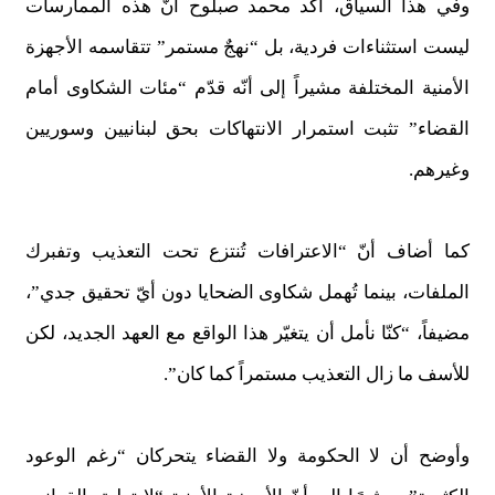
وفي هذا السياق، أكد محمد صبلوح أنّ هذه الممارسات
ليست استثناءات فردية، بل “نهجٌ مستمر” تتقاسمه الأجهزة
الأمنية المختلفة مشيراً إلى أنّه قدّم “مئات الشكاوى أمام
القضاء” تثبت استمرار الانتهاكات بحق لبنانيين وسوريين
وغيرهم.
كما أضاف أنّ “الاعترافات تُنتزع تحت التعذيب وتفبرك
الملفات، بينما تُهمل شكاوى الضحايا دون أيّ تحقيق جدي”،
مضيفاً، “كنّا نأمل أن يتغيّر هذا الواقع مع العهد الجديد، لكن
للأسف ما زال التعذيب مستمراً كما كان”.
وأوضح أن لا الحكومة ولا القضاء يتحركان “رغم الوعود