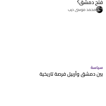
فتح دمشق؟
محمد موسى ديب
سياسة
بين دمشق وأربيل فرصة تاريخية