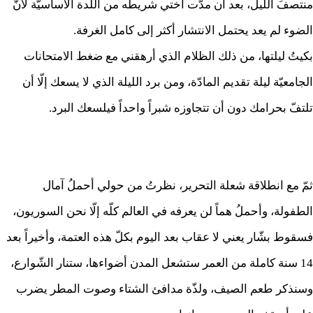
منتصفَ الليل، بعد أن مدّت أختي شريطه من اللدة الأساسيّة لأنّ
الضوء لم يعد يحتمل الانتشار أكثر إلى كامل الغرفة.
بكيتُ ليلتها، من ذلك الظلام الذي أرهقني مع ضغط الامتحانات
الجامعيّة ليلة تقديم المادّة، ومن برد الليلة الذي لا يسعك إلّا أن
تلتفّ بحرامك دون أن تتجاوزه شبراً واحداً فيلسعك البرد.
ثمّ مع انطلاقة شعلة التحرير، نظرتُ من حولي أحملُ آمال
الطفولة، وأحملُ هماً لن يعرفه في العالم كلّه إلّا نحن السوريون،
فسقوط بشّار يعني لا عقاب بعد اليوم بكلّ هذه العتمة، وأخيراً بعد
14 سنة كاملة من العمر ستشعل المدن أضواءها، ستنار الشّوارع،
وسنذكر طعم الصيف، ولذّة مدافئ الشتاء وصوت المطر يضرب