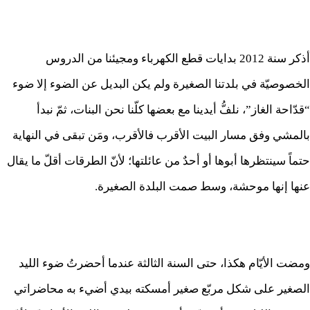
أذكر سنة 2012 بدايات قطع الكهرباء ومجيئنا من الدروس
الخصوصيّة في بلدتنا الصغيرة ولم يكن البديل عن الضوء إلا ضوء
“قدّاحة الغاز”، نلفُّ أيدينا مع بعضها كلّنا نحن البنات، ثمّ نبدأ
بالمشي وفق مسار البيت الأقرب فالأقرب، ومَن تبقى في النهاية
حتماً سينتظرها أبوها أو أحدٌ من عائلتها؛ لأنّ الطرقات أقلّ ما يقال
عنها إنها موحشة، وسط صمت البلدة الصغيرة.
ومضت الأيّام هكذا، حتى السنة الثالثة عندما أحضرتُ ضوء الليد
الصغير على شكل مربّع صغير أمسكته بيدي أضيء به محاضراتي