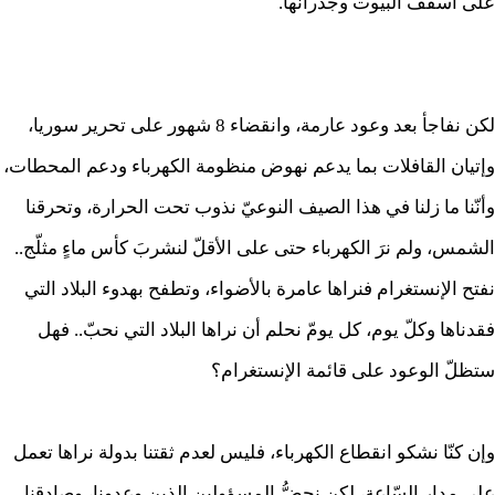
على أسقف البيوت وجدرانها.
لكن نفاجأ بعد وعود عارمة، وانقضاء 8 شهور على تحرير سوريا،
وإتيان القافلات بما يدعم نهوض منظومة الكهرباء ودعم المحطات،
وأنّنا ما زلنا في هذا الصيف النوعيّ نذوب تحت الحرارة، وتحرقنا
الشمس، ولم نرَ الكهرباء حتى على الأقلّ لنشربَ كأس ماءٍ مثلّج..
نفتح الإنستغرام فنراها عامرة بالأضواء، وتطفح بهدوء البلاد التي
فقدناها وكلّ يوم، كل يومّ نحلم أن نراها البلاد التي نحبّ.. فهل
ستظلّ الوعود على قائمة الإنستغرام؟
وإن كنّا نشكو انقطاع الكهرباء، فليس لعدم ثقتنا بدولة نراها تعمل
على مدار السّاعة، لكن نحضُّ المسؤولين الذين وعدونا، وصادقنا