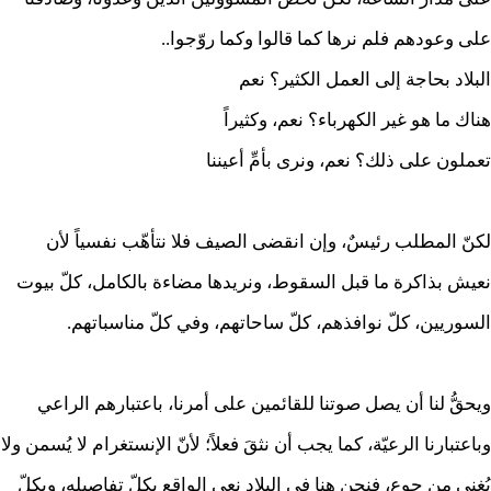
على وعودهم فلم نرها كما قالوا وكما روّجوا..
البلاد بحاجة إلى العمل الكثير؟ نعم
هناك ما هو غير الكهرباء؟ نعم، وكثيراً
تعملون على ذلك؟ نعم، ونرى بأمِّ أعيننا
لكنّ المطلب رئيسٌ، وإن انقضى الصيف فلا نتأهّب نفسياً لأن
نعيش بذاكرة ما قبل السقوط، ونريدها مضاءة بالكامل، كلّ بيوت
السوريين، كلّ نوافذهم، كلّ ساحاتهم، وفي كلّ مناسباتهم.
ويحقُّ لنا أن يصل صوتنا للقائمين على أمرنا، باعتبارهم الراعي
وباعتبارنا الرعيّة، كما يجب أن نثقَ فعلاً؛ لأنّ الإنستغرام لا يُسمن ولا
يُغني من جوع، فنحن هنا في البلاد نعي الواقع بكلّ تفاصيله، وبكلّ