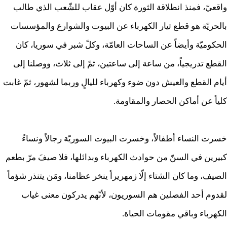
واقعيّ، فمنذ انطلاقة الثورة كان أوّل عقاب للشّعب الذي طالب
بالحريّة هو قطع تيار الكهرباء عن البيوت والشوارع والمؤسسات
الحكوميّة وأيضاً عن الساحات العامّة، وكلّ شبر في سوريا، كان
القطع تدريجياً، من ساعة إلى ساعتين، ثمّ إلى ثلاث، ووصلنا إلى
أيام القطع والعيش دون ضوء وكهرباء لليالٍ وربما لشهور، ثمّ غابت
كلياً عن أماكن الحصار والمقاومة.
خسرت النساء أطفالاً، وخسرت البيوت السوريّة رجالاً ونساءً
كبيرين في السنّ من حوادث الكهرباء وبدائلها، فلا صيفَ مرّ بطعم
الصيف، وما كان الشتاء إلّا زمهريراً ينخر عظامنا، ومَن يتنذر شؤماً
لقدوم أحد الفصلين هم السوريون، لأنّهم يدركون معنى غياب
الكهرباء وباقي مقومات الحياة.