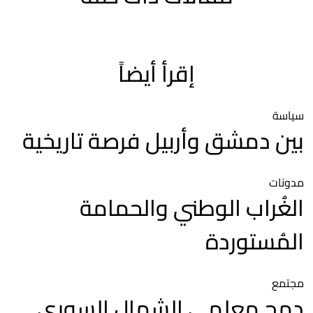
إقرأ أيضاً
سياسة
بين دمشق وأربيل فرصة تاريخية
مدونات
الغُراب الوطني والحمامة
المُستوردة
مجتمع
دمج معلمي الشمال السوري..