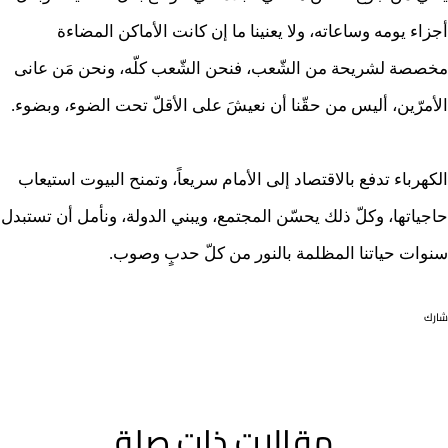
أجزاء يومه وساعاته، ولا يعنينا ما إن كانت الأماكن المضاءة
مخصصة لشريحة من الشّعب، فنحن الشّعب كلّه، ونحن مَن عانى
الأمرّين، أليس من حقّنا أن نعيشَ على الأقلّ تحت الضوء، وبضوء.
الكهرباء تدفع بالاقتصاد إلى الأمام سريعاً، وتمنح البيوت استيعاب
حاجياتها، وكلّ ذلك يحسّن المجتمع، ويبني الدولة، ونأمل أن تستبدل
سنوات حياتنا المظلمة بالنور من كلّ حدبٍ وصوب.
شارك
مقالات ذات صلة