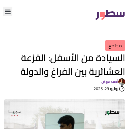
دوّن معنا
من نحن؟
رأي التحري
مجتمع
السيادة من الأسفل: الفزعة
العشائرية بين الفراغ والدولة
أحمد عوض
يوليو 23, 2025