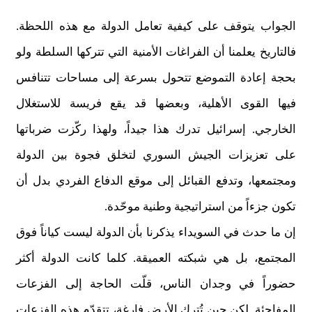
الجواب يتوقف على كيفية تعامل الدولة مع هذه اللحظة.
فالتاريخ يعلمنا أن الفراغات الأمنية التي تتركها السلطة ولو
بحجة إعادة التموضع تتحول بسرعة إلى مساحات تتنافس
فيها القوى الأهلية، وبعضها قد يقع فريسة للاستغلال
الخارجي. إسرائيل تدرك هذا جيداً، ولهذا ركّزت ضرباتها
على تعزيزات الجيش السوري لتخلق فجوة بين الدولة
ومجتمعها، وتدفع القبائل إلى موقع الدفاع الفردي بدل أن
تكون جزءاً من استراتيجية وطنية موحّدة.
إن ما حدث في السويداء يذكرنا بأن الدولة ليست كياناً فوق
المجتمع، بل هي شبكته العميقة. كلما كانت الدولة أكثر
حضوراً في وجدان الناس، قلّت الحاجة إلى الفزعات
المفاجئة. لكن حين تُترك الأرض فارغة، تتقدّم هذه الفزعات