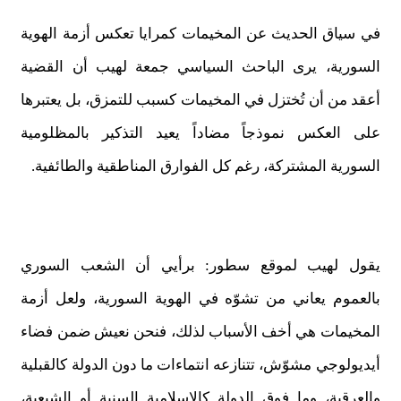
في سياق الحديث عن المخيمات كمرايا تعكس أزمة الهوية
السورية، يرى الباحث السياسي جمعة لهيب أن القضية
أعقد من أن تُختزل في المخيمات كسبب للتمزق، بل يعتبرها
على العكس نموذجاً مضاداً يعيد التذكير بالمظلومية
السورية المشتركة، رغم كل الفوارق المناطقية والطائفية.
يقول لهيب لموقع سطور: برأيي أن الشعب السوري
بالعموم يعاني من تشوّه في الهوية السورية، ولعل أزمة
المخيمات هي أخف الأسباب لذلك، فنحن نعيش ضمن فضاء
أيديولوجي مشوّش، تتنازعه انتماءات ما دون الدولة كالقبلية
والعرقية، وما فوق الدولة كالإسلامية السنية أو الشيعية،