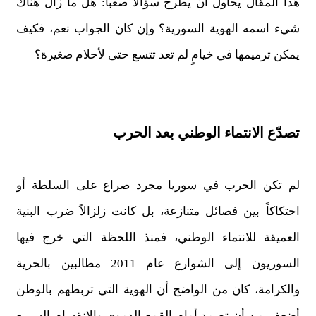
هذا المقال يحاول أن يطرح سؤالاً صعباً: هل ما زال هناك
شيء اسمه الهوية السورية؟ وإن كان الجواب نعم، فكيف
يمكن ترميمها في خيامٍ لم تعد تتسع حتى لأحلام صغيرة؟
تصدّع الانتماء الوطني بعد الحرب
لم تكن الحرب في سوريا مجرد صراع على السلطة أو
احتكاكاً بين فصائل متنازعة، بل كانت زلزالاً ضرب البنية
العميقة للانتماء الوطني، فمنذ اللحظة التي خرج فيها
السوريون إلى الشوارع عام 2011 مطالبين بالحرية
والكرامة، كان من الواضح أن الهوية التي تربطهم بالوطن
أضعف من أن تصمد أمام القمع الدموي والانقسام السريع