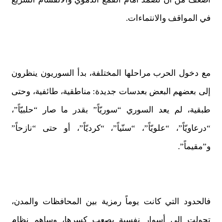
في المواقف والانتماءات.
مع دخول الحرب مراحلها المختلفة، بدأ السوريون ينظرون
إلى بعضهم البعض بعدسات جديدة: مناطقية، طائفية، وحتى
طبقية، لم يعد السوري “سوريّاً” بقدر ما صار “حلبيّاً”،
“درعاويّاً”، “علويّاً”، “سنّياً”، “كرديّاً”، أو حتى “نازحاً”
و”مقيماً”.
فالحدود التي كانت يوماً رمزية بين المحافظات والمدن،
تحولت إلى أسوار نفسية يصعب كسرها، وساهم نظام