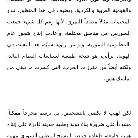
والقومية العربية والكردية
،
ويضيف
في هذا المنظور، تبدو
المخيمات مثالاً مضاداً للتمزق، لأنها رغم كل شيء جمعت
السوريين من مناطق مختلفة، وأعادت إنتاج شعور عام
بالمظلومية السورية، ولو من زاوية سنيّة، هذا التفتت في
الهوية، برأيي، هو نتيجة طبيعية لسياسات النظام البائد،
ولكنه أيضاً من مفرزات الحرب، التي كسرت ما تبقى من
تماسك هش
.
لكن لهيب لا يكتفي بالتشخيص، بل يرسم مخرجاً ممكناً،
مشدداً على ضرورة بناء دولة وطنية حديثة قادرة على إنتاج
هوية جامعة
،
فإعادة خياطة النسيج الوطني السوري مهمة