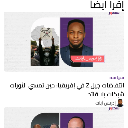
إقرأ أيضاً
سياسة
انتفاضات جيل Z في إفريقيا: حين تمسي الثورات
شبكات بلا قائد
إدريس آيات