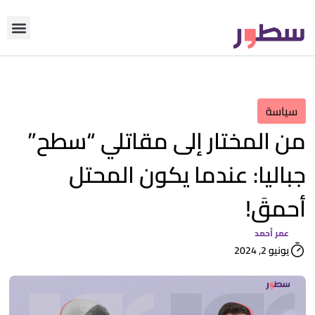
دوّن معنا
من نحن؟
رأي التحري
سياسة
من المختار إلى مقاتلي “سطح”
جباليا: عندما يكون المحتل
أحمقَ!
عمر أحمد
يونيو 2, 2024