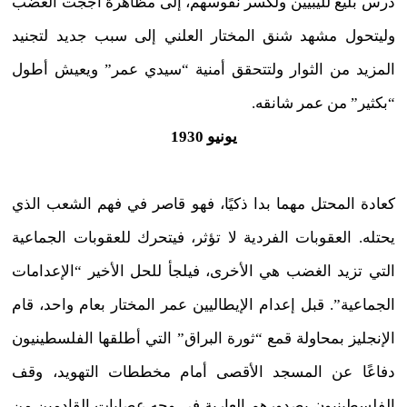
درس بليغ لليبيين ولكسر نفوسهم، إلى مظاهرة أججت الغضب
وليتحول مشهد شنق المختار العلني إلى سبب جديد لتجنيد
المزيد من الثوار ولتتحقق أمنية “سيدي عمر” ويعيش أطول
“بكثير” من عمر شانقه.
يونيو 1930
كعادة المحتل مهما بدا ذكيًا، فهو قاصر في فهم الشعب الذي
يحتله. العقوبات الفردية لا تؤثر، فيتحرك للعقوبات الجماعية
التي تزيد الغضب هي الأخرى، فيلجأ للحل الأخير “الإعدامات
الجماعية”. قبل إعدام الإيطاليين عمر المختار بعام واحد، قام
الإنجليز بمحاولة قمع “ثورة البراق” التي أطلقها الفلسطينيون
دفاعًا عن المسجد الأقصى أمام مخططات التهويد، وقف
الفلسطينيون بصدورهم العارية في وجه عصابات القادمين من