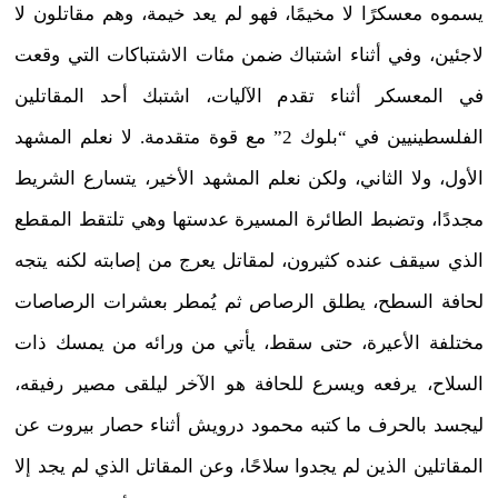
يسموه معسكرًا لا مخيمًا، فهو لم يعد خيمة، وهم مقاتلون لا
لاجئين، وفي أثناء اشتباك ضمن مئات الاشتباكات التي وقعت
في المعسكر أثناء تقدم الآليات، اشتبك أحد المقاتلين
الفلسطينيين في “بلوك 2” مع قوة متقدمة. لا نعلم المشهد
الأول، ولا الثاني، ولكن نعلم المشهد الأخير، يتسارع الشريط
مجددًا، وتضبط الطائرة المسيرة عدستها وهي تلتقط المقطع
الذي سيقف عنده كثيرون، لمقاتل يعرج من إصابته لكنه يتجه
لحافة السطح، يطلق الرصاص ثم يُمطر بعشرات الرصاصات
مختلفة الأعيرة، حتى سقط، يأتي من ورائه من يمسك ذات
السلاح، يرفعه ويسرع للحافة هو الآخر ليلقى مصير رفيقه،
ليجسد بالحرف ما كتبه محمود درويش أثناء حصار بيروت عن
المقاتلين الذين لم يجدوا سلاحًا، وعن المقاتل الذي لم يجد إلا