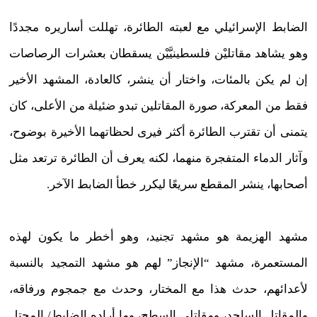
الضابط الإسرائيلي مع لعبته الطائرة، تهللت أساريره مجددًا
وهو يشاهد مقاتليْن فلسطينيَّيْن يسقطان بعشرات الرصاصات
إن لم يكن بالمئات، واختار أن ينشر، كالعادة، المشهد الأخير
فقط من المعركة، صورة المقاتلين تبدو ضئيلة من الأعلى، كان
يتمنى أن تقترب الطائرة أكثر فيرى لحظاتهما الأخيرة بوضوح،
وآثار الدماء المتفجرة منهما، لكنه يعرف أن الطائرة ترتعد مثل
أصحابها، ينشر المقطع سريعًا ليكرر خطأ الضابط الآخر.
مشهد الهزيمة هو مشهد تجنيد، وهو أخطر ما يكون لهذه
المستعمرة، مشهد “الإنجاز” لهم هو مشهد التمجيد بالنسبة
لأعدائهم، حدث هذا مع المختار، وحدث مع جمجوم ورفاقه،
والمقاتل الساجد، ومقاتلي السطح، وما أراده الضابط/ المحتل