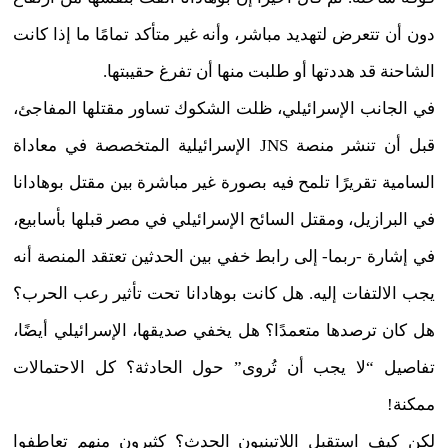
دون أن تتعرض لتهديد مباشر، وأنه غير متأكد تمامًا ما إذا كانت
الشاحنة قد هددتها أو طلبت منها أن تفرغ حقيبتها.
في الجانب الإسرائيلي، ظلت الشكوك تساور مقتلها المفاجئ،
قبل أن تنشر منصة JNS الإسرائيلية المتخصصة في معاداة
السامية تقريرًا تلمح فيه بصورة غير مباشرة بين مقتل بوهادانا
في البرازيل، ومقتل السائح الإسرائيلي في مصر قبلها بأسابيع،
في إشارة -ربما- إلى رابط خفي بين الحدثين تعتقد المنصة أنه
يجب الالتفات إليه. هل كانت بوهادانا تحت تأثير رعب الحرب؟
هل كان ترصدها متعمدًا؟ هل يخفي صديقها، الإسرائيلي أيضًا،
تفاصيل “لا يجب أن تُروى” حول الحادثة؟ كل الاحتمالات
ممكنة!
لكن كيف استقبل اللاتينيون الحدث؟ كثيرون منهم تعاطفوا