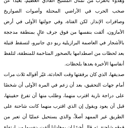
وهدوء بالقرب من تمثال المسيح الفادي العظيم، بعيدًا عن
صخب الحرب في الأراضي المحتلة وأصوات الصواريخ
وصافرات الإنذار. لكن الفتاة، وفي جولتها الأولى في أرض
الأمازون، ألقت بنفسها من فوق جرف عالٍ بمنطقة مدججة
بالأشجار في العاصمة البرازيلية ريو دي جانيرو، لتسقط قتيلة
بعد لحظات من اصطدامها بالصخور المتاخمة للمنطقة، لتلفظ
أنفاسها الأخيرة بعدها بلحظات.
صديقها، الذي كان برفقتها وقت الحادثة، غيّر أقواله ثلاث مرات
أمام جهات التحقيق، بعد أن زعم في المرة الأولى أن شخصًا
على دراجة نارية اقترب منهما، وطلب منها أن تفرغ حقيبتها،
قبل أن يعود ويقول إن الذي اقترب منهما كانت شاحنة على
الطريق غير الممهد أصلاً، والذي يستحيل عمليًا أن تعبر من
فوقه شاحنة. ثم قال أخيرًا إن بوهادانا ألقت بنفسها من ارتفاع