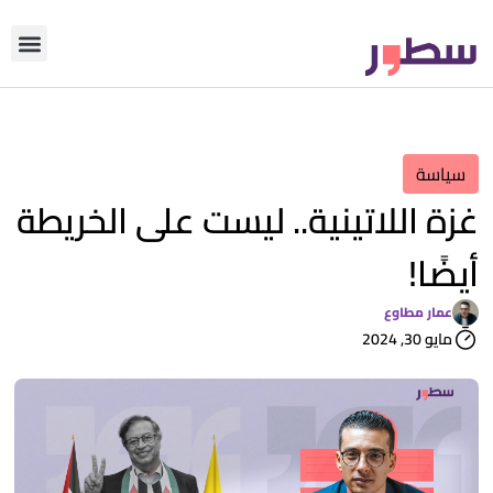
دوّن معنا
من نحن؟
رأي التحري
سياسة
غزة اللاتينية.. ليست على الخريطة
أيضًا!
عمار مطاوع
مايو 30, 2024