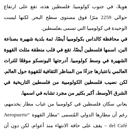
هوِيلا، في جنوب كولومبيا. فلسطين هذه، تقع على ارتفاع
حوالي 2259 مترًا فوق مستوى سطح البحر. لكنها ليست
الوحيدة في كولومبيا التي تسمى بفلسطين.
في محافظة كالداس بكولومبيا أيضًا، ثمة بلدية شهيرة بصناعة
البن، اسمها فلسطين أيضًا، تقع في قلب منطقة مثلث القهوة
الشهيرة في وسط كولومبيا. أدرجتها اليونسكو موقعًا للتراث
العالمي باعتبارها جزءًا من المناظر الثقافية للقهوة حول العالم.
لكن نصيب فلسطين الكولومبية من فلسطين التاريخية في
الشرق الأوسط، أكبر بكثير من مجرد تشابه في اسمها.
يعاني سكان فلسطين في كولومبيا من غياب مطار يخدمهم،
رغم أن مطارها الدولي المُسمى “مطار القهوة “Aeropuerto
del Café – يقف على حافة الانتهاء منذ أعوام، لكن دون أن