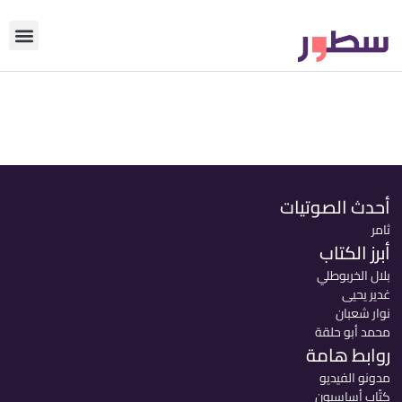
دوّن معنا
من نحن؟
رأي التحري
أحدث الصوتيات
ثامر
أبرز الكتاب
بلال الخربوطلي
غدير يحيى
نوار شعبان
محمد أبو حلقة
روابط هامة
مدونو الفيديو
كتّاب أساسيون